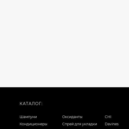
КАТАЛОГ:
Шампуни
Оксиданты
CHI
Кондиционеры
Спрей для укладки
Davines