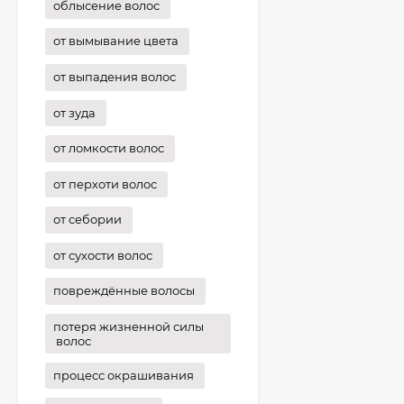
облысение волос
от вымывание цвета
от выпадения волос
от зуда
от ломкости волос
от перхоти волос
от себории
от сухости волос
повреждённые волосы
потеря жизненной силы
волос
процесс окрашивания