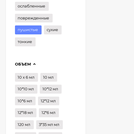
ослабленные
поврежденные
пушистые
сухие
тонкие
ОБЪЕМ
10 x 6 мл
10 мл
10*10 мл
10*12 мл
10*6 мл
12*12 мл
12*18 мл
12*6 мл
120 мл
3*35 мл мл