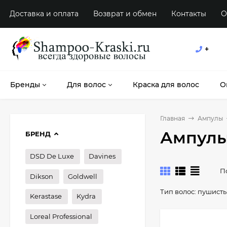
Доставка и оплата
Возврат и обмен
Контакты
О
+
Бренды
Для волос
Краска для волос
О
Главная
Ампулы
Ампулы
БРЕНД
DSD De Luxe
Davines
П
Dikson
Goldwell
Тип волос:
пушист
Kerastase
Kydra
Loreal Professional