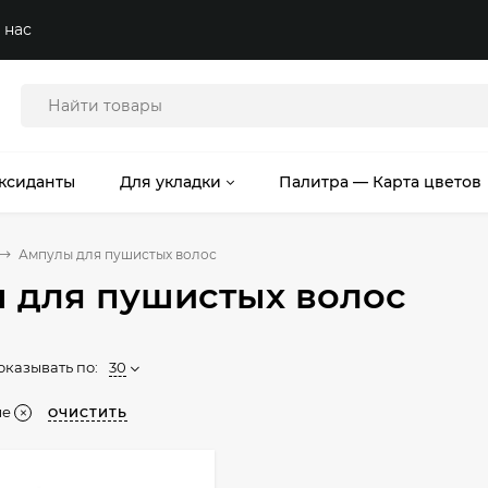
 нас
ксиданты
Для укладки
Палитра — Карта цветов
Ампулы для пушистых волос
 для пушистых волос
оказывать по:
30
ые
ОЧИСТИТЬ