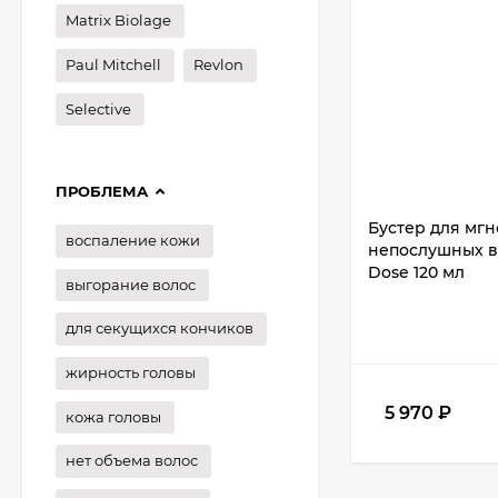
Matrix Biolage
Paul Mitchell
Revlon
Selective
ПРОБЛЕМА
Бустер для мг
воспаление кожи
непослушных во
Dose 120 мл
выгорание волос
для секущихся кончиков
жирность головы
5 970
₽
кожа головы
нет объема волос