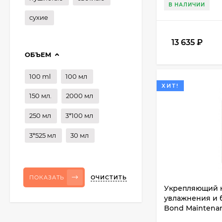
В НАЛИЧИИ
сухие
13 635
₽
ОБЪЕМ
100 ml
100 мл
ХИТ!
150 мл.
2000 мл
250 мл
3*100 мл
3*525 мл
30 мл
ОЧИСТИТЬ
ПОКАЗАТЬ
Укрепляющий 
увлажнения и б
Bond Maintenan