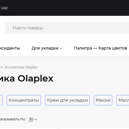
 нас
ксиданты
Для укладки
Палитра — Карта цветов
Косметика Olaplex
ка Olaplex
ы
Концентраты
Крем для укладки
Маски
Мас
оказывать по:
30