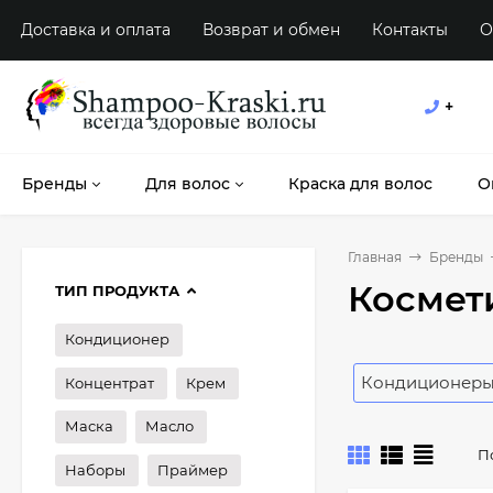
Доставка и оплата
Возврат и обмен
Контакты
О
+
Бренды
Для волос
Краска для волос
О
Главная
Бренды
Космети
ТИП ПРОДУКТА
Кондиционер
Кондиционер
Концентрат
Крем
Маска
Масло
П
Наборы
Праймер