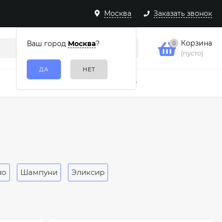
Москва
Заказать звонок
Корзина
Ваш город
Москва
?
0
(пусто)
Подарочные наборы
Еще
ло
Шампуни
Эликсир