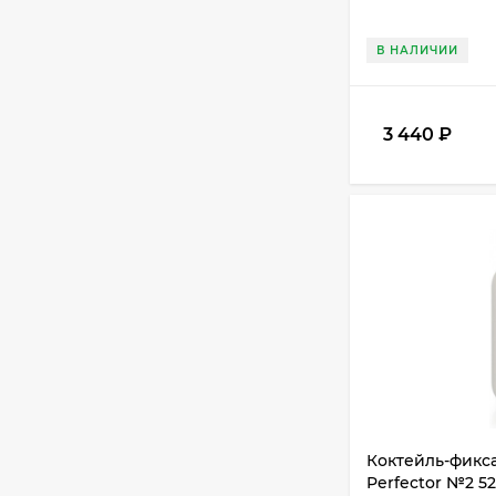
В НАЛИЧИИ
3 440
₽
Коктейль-фикса
Perfector №2 5