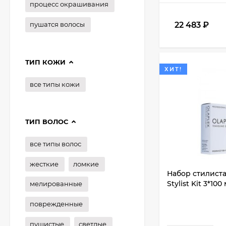
процесс окрашивания
пушатся волосы
22 483
₽
ТИП КОЖИ
ХИТ!
все типы кожи
ТИП ВОЛОС
все типы волос
жесткие
ломкие
Набор стилиста 
Stylist Kit 3*100
мелированные
поврежденные
пушистые
светлые