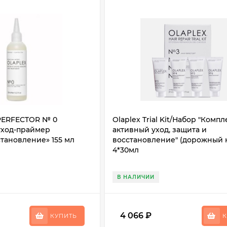
PERFECTOR № 0
Olaplex Trial Kit/Набор "Комп
ход-праймер
активный уход, защита и
тановление» 155 мл
восстановление" (дорожный 
4*30мл
В НАЛИЧИИ
4 066
₽
КУПИТЬ
К