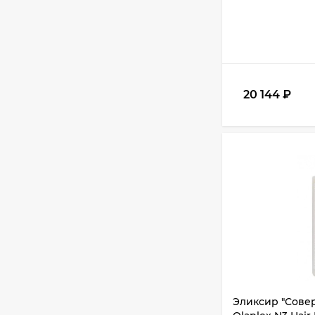
20 144
₽
Эликсир "Совер