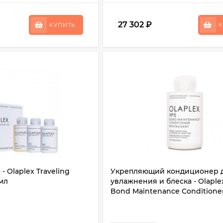
27 302
₽
КУПИТЬ
К
- Olaplex Traveling
Укрепляющий кондиционер 
 мл
увлажнения и блеска - Olapl
Bond Maintenance Conditione