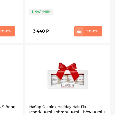
В НАЛИЧИИ
3 440
₽
УПИТЬ
КУПИТЬ
 №1 Bond
Набор Olaplex Holiday Hair Fix
(cond/100ml + shmp/100ml + h/cr/100ml +