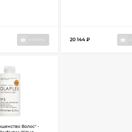
20 144
₽
КУПИТЬ
К
шенство Волос" -