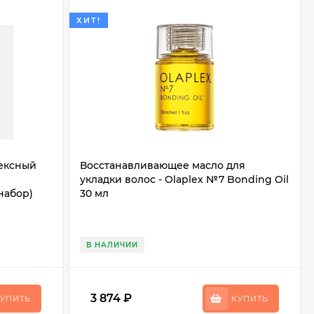
ХИТ!
лексный
Восстанавливающее масло для
укладки волос - Olaplex №7 Bonding Oil
набор)
30 мл
В НАЛИЧИИ
3 874
₽
УПИТЬ
КУПИТЬ