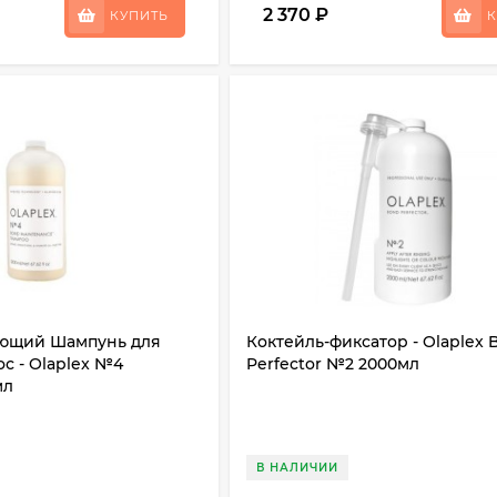
2 370
₽
КУПИТЬ
К
ающий Шампунь для
Коктейль-фиксатор - Olaplex
ос - Olaplex №4
Perfector №2 2000мл
мл
В НАЛИЧИИ