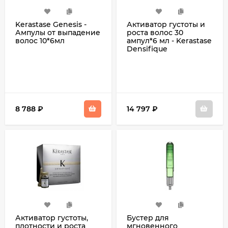
Kerastase Genesis -
Активатор густоты и
Ампулы от выпадение
роста волос 30
волос 10*6мл
ампул*6 мл - Kerastase
Densifique
8 788
₽
14 797
₽
Активатор густоты,
Бустер для
плотности и роста
мгновенного