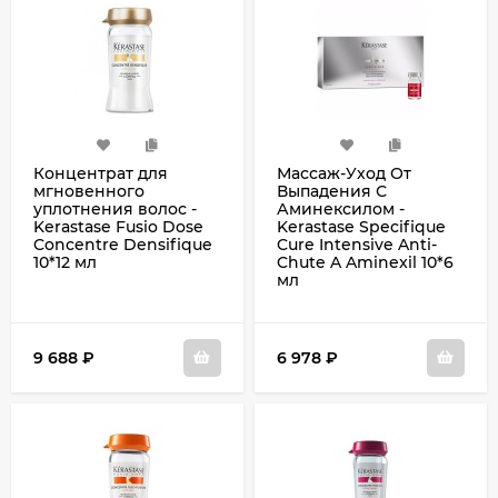
Концентрат для
Массаж-Уход От
мгновенного
Выпадения С
уплотнения волос -
Аминексилом -
Kerastase Fusio Dose
Kerastase Specifique
Concentre Densifique
Cure Intensive Anti-
10*12 мл
Chute A Aminexil 10*6
мл
9 688
₽
6 978
₽