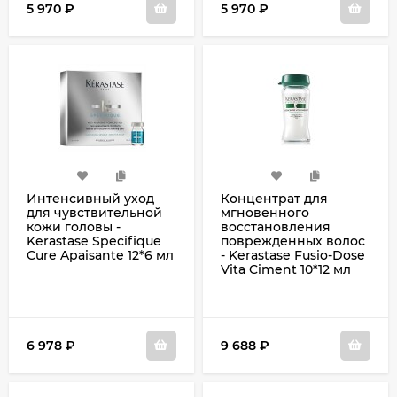
5 970
₽
5 970
₽
Интенсивный уход
Концентрат для
для чувствительной
мгновенного
кожи головы -
восстановления
Kerastase Specifique
поврежденных волос
Cure Apaisante 12*6 мл
- Kerastase Fusio-Dose
Vita Ciment 10*12 мл
6 978
₽
9 688
₽