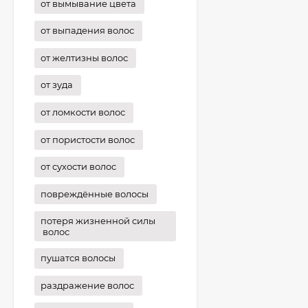
от вымывание цвета
от выпадения волос
от желтизны волос
от зуда
от ломкости волос
от пористости волос
от сухости волос
повреждённые волосы
потеря жизненной силы
волос
пушатся волосы
раздражение волос