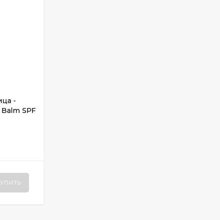
ца -
e Balm SPF
УПИТЬ