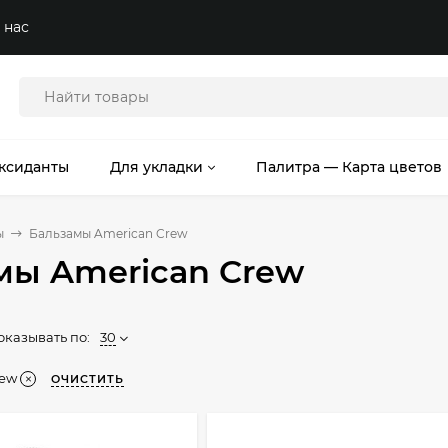
 нас
ксиданты
Для укладки
Палитра — Карта цветов
ы
Бальзамы American Crew
мы American Crew
оказывать по:
30
rew
ОЧИСТИТЬ