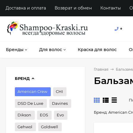
Доставка и оплата
Возврат и обмен
Контакты
О
+
Бренды
Для волос
Краска для волос
О
Главная
Бальзам
Бальза
БРЕНД
American Crew
CHI
П
DSD De Luxe
Davines
Бренд:
American C
Dikson
EOS
Evo
Gehwol
Goldwell