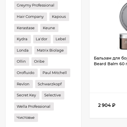
Greymy Professional
Hair Company
Kapous
Kerastase
Keune
Kydra
La'dor
Lebel
Londa
Matrix Biolage
Бальзам для б
Ollin
Oribe
Beard Balm 60 
Orofluido
Paul Mitchell
Revlon
Schwarzkopf
Secret Key
Selective
2 904
₽
Wella Professional
Чистовье