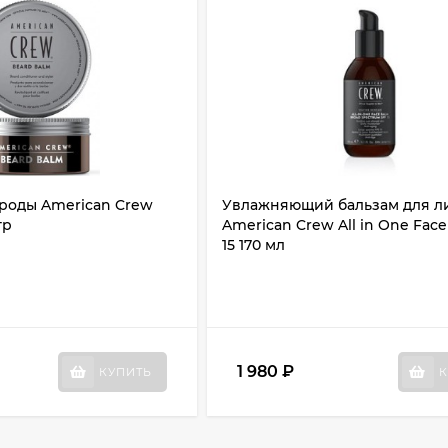
ороды American Crew
Увлажняющий бальзам для ли
гр
American Crew All in One Fac
15 170 мл
1 980
₽
КУПИТЬ
К