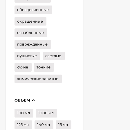
обесцвеченные
окрашенные
ослабленные
поврежденные
пушистые
светлые
сухие
тонкие
химические завитые
ОБЪЕМ
100 мл
1000 мл
125 мл
140 мл
15 мл