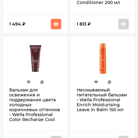
Conditioner 200 мл
1 494
₽
1 813
₽
Бальзам для
Несмываемый
освежения и
питательный бальзам
поддержания цвета
- Wella Professional
холодных
Enrich Moisturising
коричневых оттенков
Leave in Balm 150 мл
- Wella Professional
Color Recharge Cool
Brunette Conditioner
200 мл