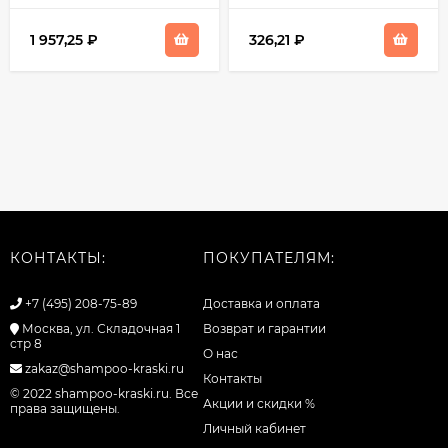
1 957,25
₽
326,21
₽
КОНТАКТЫ:
ПОКУПАТЕЛЯМ:
+7 (495) 208-75-89
Доставка и оплата
Москва, ул. Складочная 1
Возврат и гарантии
стр 8
О нас
zakaz@shampoo-kraski.ru
Контакты
© 2022 shampoo-kraski.ru. Все
Акции и скидки %
права защищены.
Личный кабинет