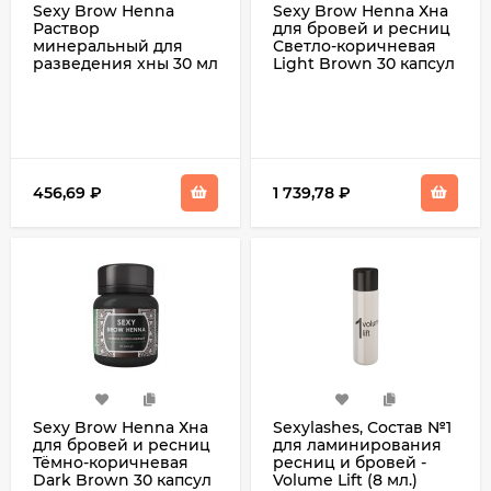
Sexy Brow Henna
Sexy Brow Henna Хна
Раствор
для бровей и ресниц
минеральный для
Светло-коричневая
разведения хны 30 мл
Light Brown 30 капсул
456,69
₽
1 739,78
₽
Sexy Brow Henna Хна
Sexylashes, Состав №1
для бровей и ресниц
для ламинирования
Тёмно-коричневая
ресниц и бровей -
Dark Brown 30 капсул
Volume Lift (8 мл.)