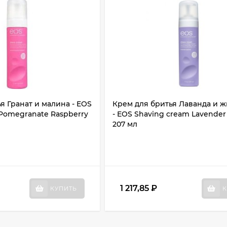
я Гранат и малина - EOS
Крем для бритья Лаванда и 
Pomegranate Raspberry
- EOS Shaving cream Lavender
207 мл
1 217,85
₽
КУПИТЬ
К