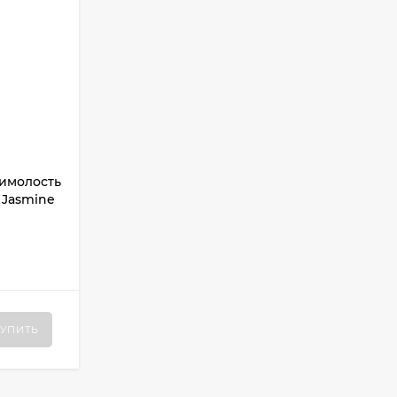
жимолость
 Jasmine
УПИТЬ