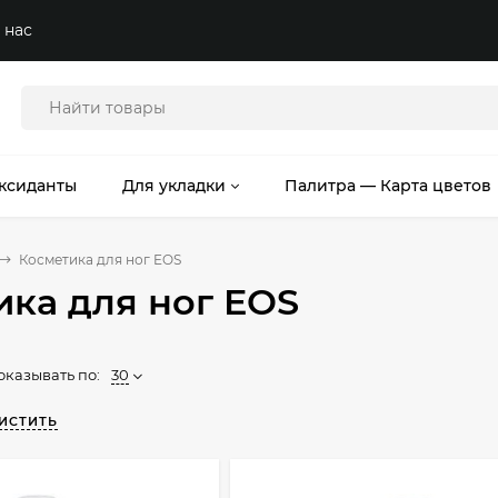
 нас
ксиданты
Для укладки
Палитра — Карта цветов
Косметика для ног EOS
ика для ног EOS
оказывать по:
30
ИСТИТЬ