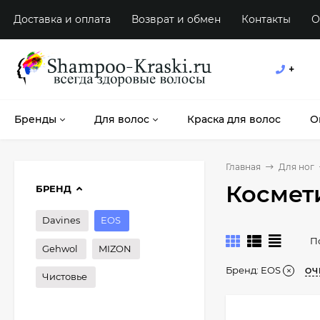
Доставка и оплата
Возврат и обмен
Контакты
О
+
Бренды
Для волос
Краска для волос
О
Главная
Для ног
Космет
БРЕНД
Davines
EOS
П
Gehwol
MIZON
Бренд:
EOS
ОЧ
Чистовье