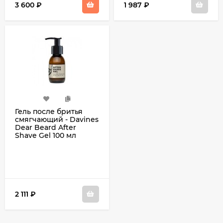
3 600
₽
1 987
₽
Гель после бритья
смягчающий - Davines
Dear Beard After
Shave Gel 100 мл
2 111
₽