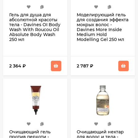
Гель для душа для
Моделирующий гель
абсолютной красоты
для создания эффекта
тела - Davines OI Body
мокрых волос -
Wash With Roucou Oil
Davines More Inside
Absolute Body Wash
Medium Hold
250 мл
Modelling Gel 250 мл
2 364
₽
2 787
₽
Очищающий гель
Очищающий нектар
против перхоти -
для волос и тела -