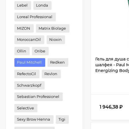
Lebel
Londa
Loreal Professional
MIZON
Matrix Biolage
MoroccanOil
Nioxin
Ollin
Oribe
Гель для душа 
Paul Mitchell
Redken
шалфея - Paul 
Energizing Bod
RefectoCil
Revlon
Schwarzkopf
Sebastian Professionel
1 946,38
₽
Selective
Sexy Brow Henna
Tigi