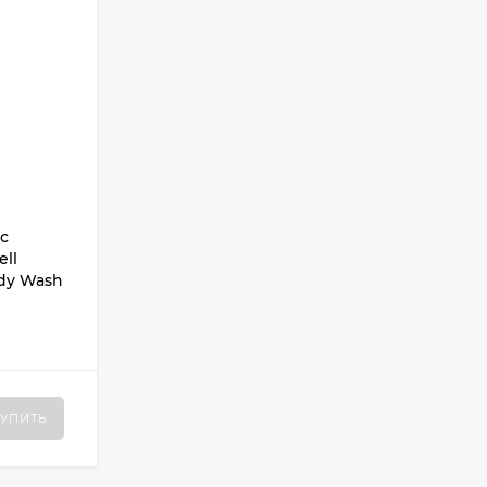
с
ell
ody Wash
УПИТЬ