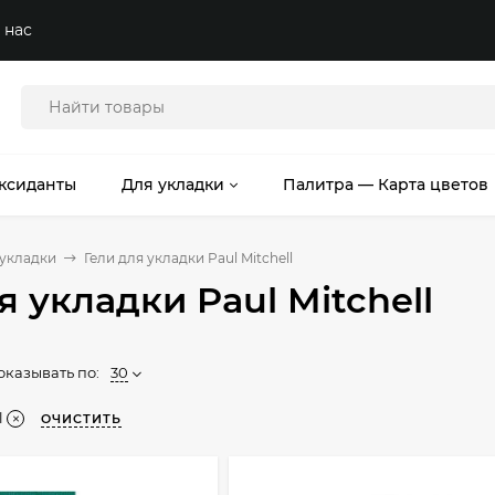
 нас
ксиданты
Для укладки
Палитра — Карта цветов
 укладки
Гели для укладки Paul Mitchell
я укладки Paul Mitchell
оказывать по:
30
l
ОЧИСТИТЬ