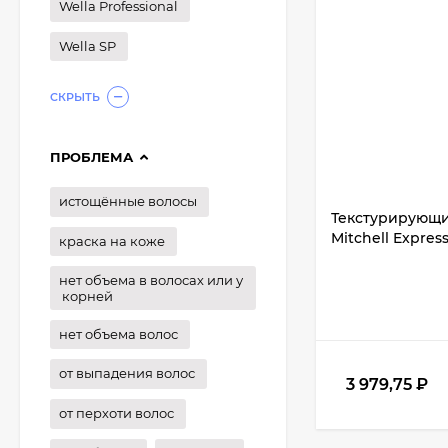
Wella Professional
Wella SP
СКРЫТЬ
ПРОБЛЕМА
истощённые волосы
Текстурирующий
Mitchell Expres
краска на коже
нет объема в волосах или у
корней
нет объема волос
от выпадения волос
3 979,75
₽
от перхоти волос