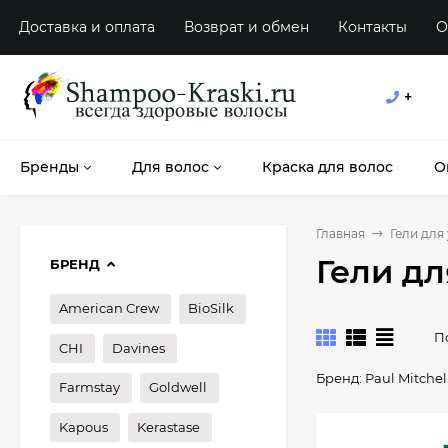
Доставка и оплата
Возврат и обмен
Контакты
О
+
Бренды
Для волос
Краска для волос
О
Главная
Гели для
Гели дл
БРЕНД
American Crew
BioSilk
П
CHI
Davines
Бренд:
Paul Mitchel
Farmstay
Goldwell
Kapous
Kerastase