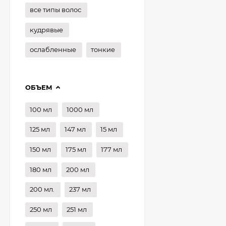
все типы волос
кудрявые
ослабленные
тонкие
ОБЪЕМ
100 мл
1000 мл
125 мл
147 мл
15 мл
150 мл
175 мл
177 мл
180 мл
200 мл
200 мл.
237 мл
250 мл
251 мл