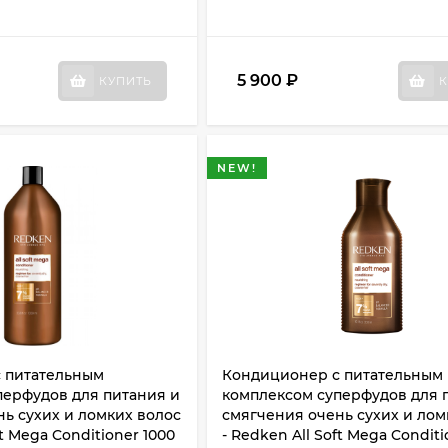
5 900
₽
КУПИТЬ
К
NEW!
 питательным
Кондиционер с питательным
перфудов для питания и
комплексом суперфудов для 
ь сухих и ломких волос
смягчения очень сухих и лом
ft Mega Conditioner 1000
- Redken All Soft Mega Condit