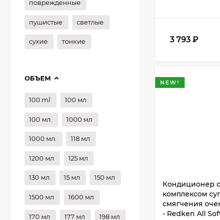
поврежденные
пушистые
светлые
3 793
₽
сухие
тонкие
ОБЪЕМ
NEW!
100 ml
100 мл
100 мл.
1000 мл
1000 мл.
118 мл
1200 мл
125 мл
130 мл
15 мл
150 мл
Кондиционер с
комплексом су
1500 мл
1600 мл
смягчения очен
- Redken All So
170 мл
177 мл
198 мл