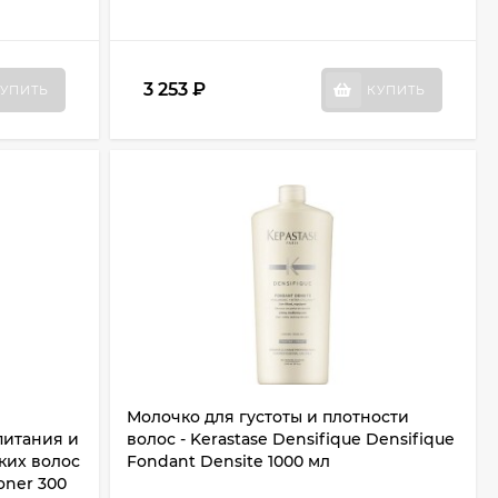
3 253
₽
УПИТЬ
КУПИТЬ
Молочко для густоты и плотности
питания и
волос - Kerastase Densifique Densifique
ких волос
Fondant Densite 1000 мл
ioner 300