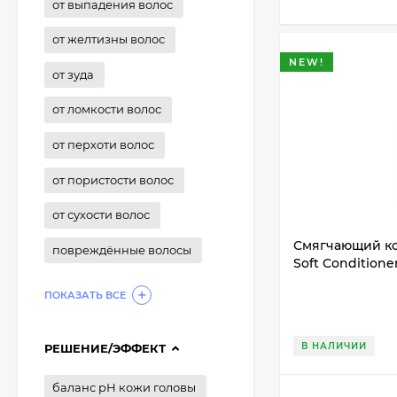
от выпадения волос
от желтизны волос
NEW!
от зуда
от ломкости волос
от перхоти волос
от пористости волос
от сухости волос
Смягчающий ко
повреждённые волосы
Soft Conditione
ПОКАЗАТЬ ВСЕ
В НАЛИЧИИ
РЕШЕНИЕ/ЭФФЕКТ
баланс рН кожи головы