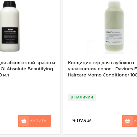
ля абсолютной красоты
Кондиционер для глубокого
 OI Absolute Beautifying
увлажнения волос - Davines E
0 мл
Haircare Momo Conditioner 10
В НАЛИЧИИ
9 073
₽
КУПИТЬ
К