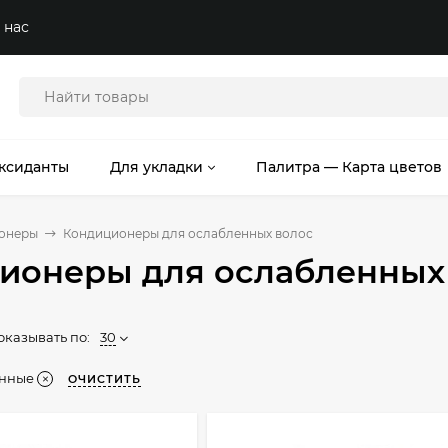
 нас
ксиданты
Для укладки
Палитра — Карта цветов
онеры
Кондиционеры для ослабленных волос
ионеры для ослабленных
оказывать по:
30
нные
ОЧИСТИТЬ