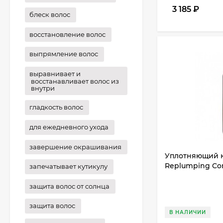
3 185
₽
блеск волос
восстановление волос
выпрямление волос
выравнивает и
восстанавливает волос из
внутри
гладкость волос
для ежедневного ухода
завершение окрашивания
Уплотняющий к
Replumping Con
запечатывает кутикулу
защита волос от солнца
защита волос
В НАЛИЧИИ