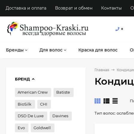
Доставка и оплата
Возврат и обмен
Контакты
О
+
Бренды
Для волос
Краска для волос
О
Главная
Кондици
Кондиц
БРЕНД
American Crew
Batiste
П
BioSilk
CHI
Тип волос:
ослабле
DSD De Luxe
Davines
Evo
Goldwell