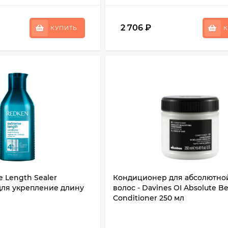
2 706
₽
КУПИТЬ
К
 Length Sealer
Кондиционер для абсолютно
ля укрепление длину
волос - Davines OI Absolute Be
Conditioner 250 мл