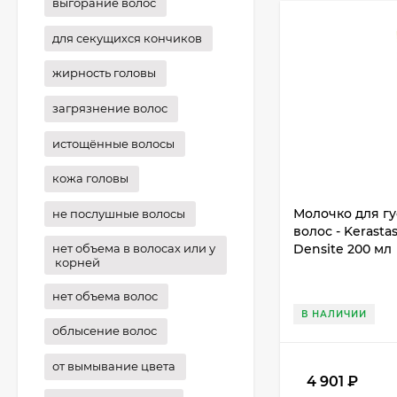
выгорание волос
для секущихся кончиков
жирность головы
загрязнение волос
истощённые волосы
кожа головы
Молочко для гу
не послушные волосы
волос - Kerasta
Densite 200 мл
нет объема в волосах или у
корней
нет объема волос
В НАЛИЧИИ
облысение волос
от вымывание цвета
4 901
₽