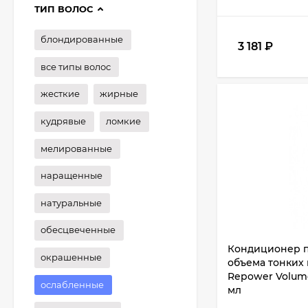
ТИП ВОЛОС
блондированные
3 181
₽
все типы волос
жесткие
жирные
кудрявые
ломкие
мелированные
наращенные
натуральные
обесцвеченные
Кондиционер п
окрашенные
объема тонких в
Repower Volume
ослабленные
мл