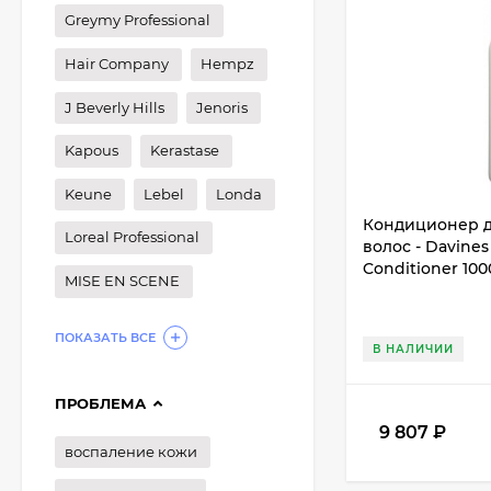
Greymy Professional
Hair Company
Hempz
J Beverly Hills
Jenoris
Kapous
Kerastase
Keune
Lebel
Londa
Кондиционер д
Loreal Professional
волос - Davines
Conditioner 100
MISE EN SCENE
ПОКАЗАТЬ ВСЕ
В НАЛИЧИИ
ПРОБЛЕМА
9 807
₽
воспаление кожи