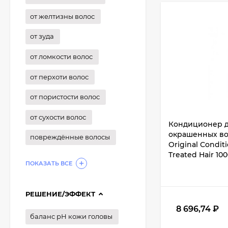
от желтизны волос
от зуда
от ломкости волос
от перхоти волос
от пористости волос
от сухости волос
Кондиционер 
окрашенных во
повреждённые волосы
Original Condit
Treated Hair 100
ПОКАЗАТЬ ВСЕ
РЕШЕНИЕ/ЭФФЕКТ
8 696,74
₽
баланс рН кожи головы