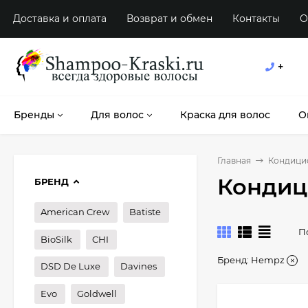
Доставка и оплата
Возврат и обмен
Контакты
О
+
Бренды
Для волос
Краска для волос
О
Главная
Кондици
Кондиц
БРЕНД
American Crew
Batiste
П
BioSilk
CHI
Бренд:
Hempz
DSD De Luxe
Davines
Evo
Goldwell