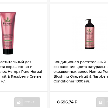
астительный для
Кондиционер растительный
ета окрашенных и
сохранение цвета натуральн
лос Hempz Pure Herbal
окрашенных волос Hempz Pur
fruit & Raspberry Creme
Blushing Grapefruit & Raspbe
 мл.
Conditioner 1000 мл.
8 696,74
₽
КУПИТЬ
К