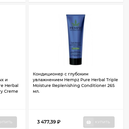
Кондиционер с глубоким
ых и
увлажнением Hempz Pure Herbal Triple
e Herbal
Moisture Replenishing Conditioner 265
rry Creme
мл.
3 477,39
₽
УПИТЬ
КУПИТЬ