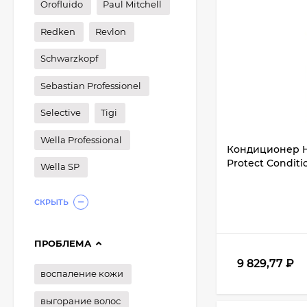
Orofluido
Paul Mitchell
Redken
Revlon
Schwarzkopf
Sebastian Professionel
Selective
Tigi
Wella Professional
Кондиционер He
Protect Conditi
Wella SP
СКРЫТЬ
ПРОБЛЕМА
9 829,77
₽
воспаление кожи
выгорание волос