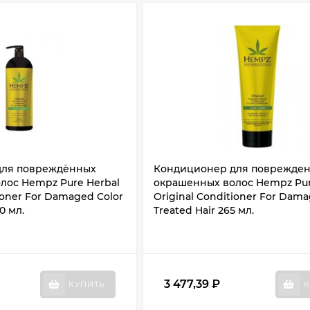
для повреждённых
Кондиционер для поврежде
лос Hempz Pure Herbal
окрашенных волос Hempz Pur
ioner For Damaged Color
Original Conditioner For Dama
0 мл.
Treated Hair 265 мл.
3 477,39
₽
КУПИТЬ
К