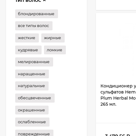
ТИП ВОЛОС
блондированные
все типы волос
жесткие
жирные
кудрявые
ломкие
мелированные
наращенные
Кондиционер 
натуральные
сульфатов Hemp
обесцвеченные
Plum Herbal Moi
265 мл.
окрашенные
ослабленные
поврежденные