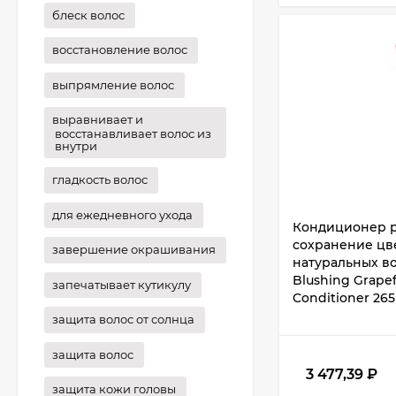
блеск волос
восстановление волос
выпрямление волос
выравнивает и
восстанавливает волос из
внутри
гладкость волос
для ежедневного ухода
Кондиционер р
сохранение цв
завершение окрашивания
натуральных во
Blushing Grape
запечатывает кутикулу
Conditioner 265
защита волос от солнца
защита волос
3 477,39
₽
защита кожи головы