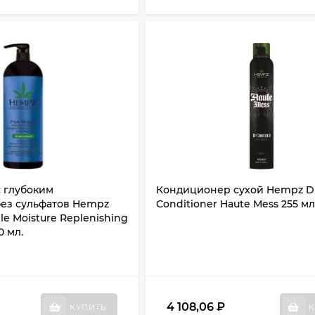
 глубоким
Кондиционер сухой Hempz D
ез сульфатов Hempz
Conditioner Haute Mess 255 мл
ple Moisture Replenishing
0 мл.
4 108,06
₽
КУПИТЬ
К