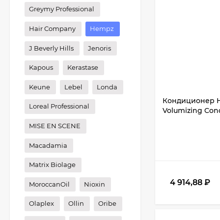
Greymy Professional
Hair Company
Hempz
J Beverly Hills
Jenoris
Kapous
Kerastase
Keune
Lebel
Londa
Кондиционер H
Loreal Professional
Volumizing Cond
MISE EN SCENE
Macadamia
Matrix Biolage
4 914,88
₽
MoroccanOil
Nioxin
Olaplex
Ollin
Oribe