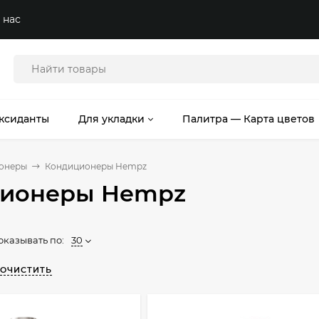
 нас
ксиданты
Для укладки
Палитра — Карта цветов
онеры
Кондиционеры Hempz
ионеры Hempz
оказывать по:
30
ОЧИСТИТЬ