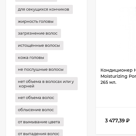
для секущихся кончиков
жирность головы
загрязнение волос
истощённые волосы
кожа головы
не послушные волосы
Кондиционер H
Moisturizing P
нет объема в волосах или у
265 мл.
корней
нет объема волос
облысение волос
3 477,39
₽
от вымывание цвета
от выпадения волос