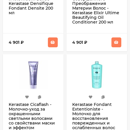
Kerastase Densifique
Преображения
Fondant Densite 200
Материи Волос -
мл
Kerastase Elixir Ultime
Beautifying Oil
Conditioner 200 мл
4 901
₽
4 901
₽
Kerastase Cicaflash -
Kerastase Fondant
Молочко-уход за
Extentioniste -
окрашенными
Молочко для
светлыми волосами
восстановления
со свойствами маски
поврежденных и
и эффектом
ослабленных волос