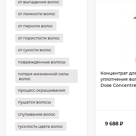
от выпадения волос
от ломкости волос
от перхоти волос
от пористости волос
от сухости волос
повреждённые волосы
Концентрат дл
потеря жизненной силы
волос
уплотнения воло
Dose Concentre 
процесс окрашивания
пушатся волосы
спутывание волос
9 688
₽
тусклость цвета волос