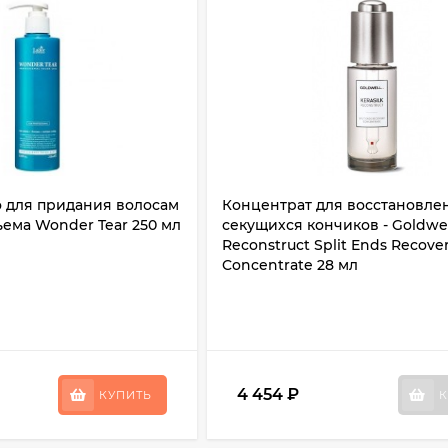
о для придания волосам
Концентрат для восстановле
ъема Wonder Tear 250 мл
секущихся кончиков - Goldwell
Reconstruct Split Ends Recove
Concentrate 28 мл
4 454
₽
КУПИТЬ
К