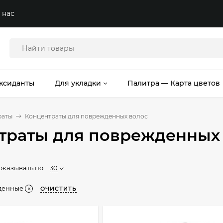
 нас
ксиданты
Для укладки
Палитра — Карта цветов
раты
Концентраты для поврежденных волос
траты для поврежденных
оказывать по:
30
денные
ОЧИСТИТЬ