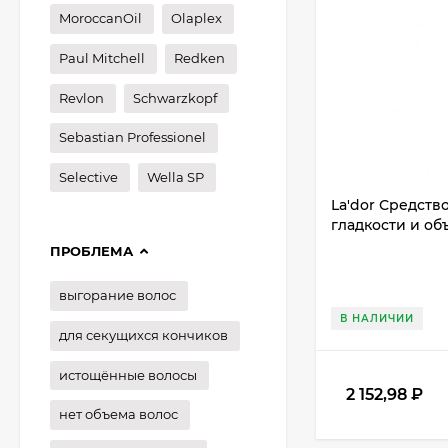
MoroccanOil
Olaplex
Paul Mitchell
Redken
Revlon
Schwarzkopf
Sebastian Professionel
Selective
Wella SP
La'dor Средств
гладкости и об
ПРОБЛЕМА
выгорание волос
В НАЛИЧИИ
для секущихся кончиков
истощённые волосы
2 152,98
₽
нет объема волос