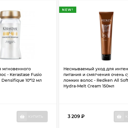
NEW!
я мгновенного
Несмываемый уход для инте
с - Kerastase Fusio
питания и смягчения очень с
Densifique 10*12 мл
ломких волос - Redken All Sof
Hydra-Melt Cream 150мл
3 209
₽
КУПИТЬ
К