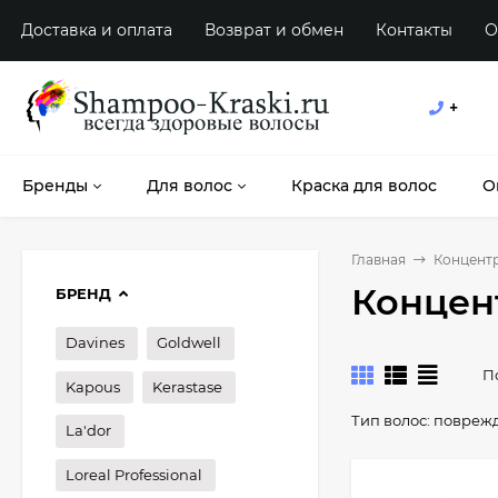
Доставка и оплата
Возврат и обмен
Контакты
О
+
Бренды
Для волос
Краска для волос
О
Главная
Концент
Концен
БРЕНД
Davines
Goldwell
П
Kapous
Kerastase
Тип волос:
повреж
La'dor
Loreal Professional