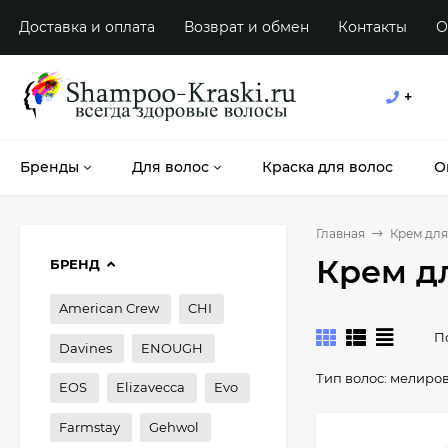
Доставка и оплата
Возврат и обмен
Контакты
О
+
Бренды
Для волос
Краска для волос
О
Главная
Крем для
Крем д
БРЕНД
American Crew
CHI
П
Davines
ENOUGH
Тип волос:
мелиро
EOS
Elizavecca
Evo
Farmstay
Gehwol