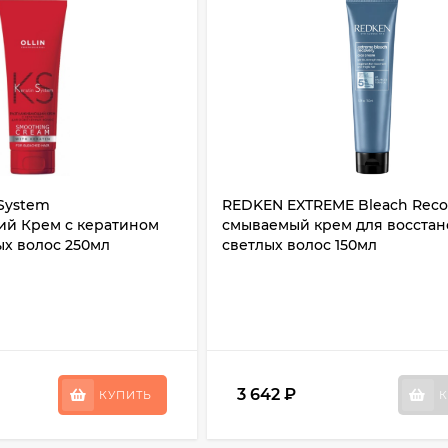
 System
REDKEN EXTREME Bleach Reco
й Крем с кератином
смываемый крем для восста
ых волос 250мл
светлых волос 150мл
3 642
₽
КУПИТЬ
К