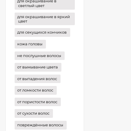
для окрашивание в
светлый цвет
для окрашивание в яркий
цвет
для секущихся кончиков
кожа головы
не послушные волосы
от вымывание цвета
от выпадения волос
от ломкости волос
от пористости волос
от сухости волос
повреждённые волосы