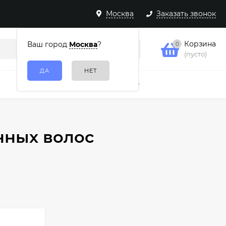
Москва
Заказать звонок
Корзина
Ваш город
Москва
?
0
(пусто)
Подарочные наборы
Еще
нных волос