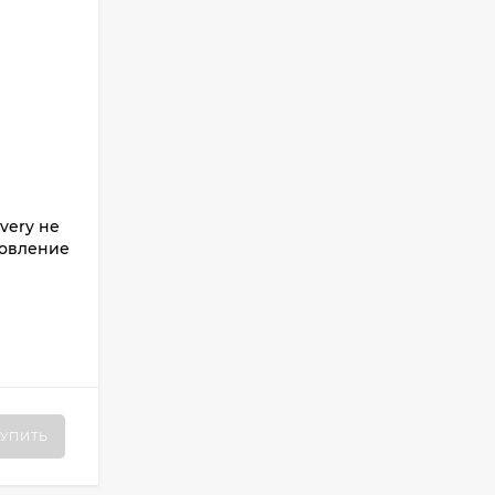
very не
новление
УПИТЬ