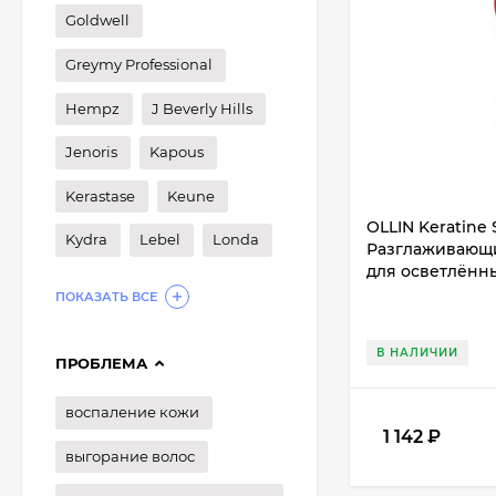
Goldwell
Greymy Professional
Hempz
J Beverly Hills
Jenoris
Kapous
Kerastase
Keune
OLLIN Keratine
Kydra
Lebel
Londa
Разглаживающи
для осветлённ
ПОКАЗАТЬ ВСЕ
В НАЛИЧИИ
ПРОБЛЕМА
воспаление кожи
1 142
₽
выгорание волос