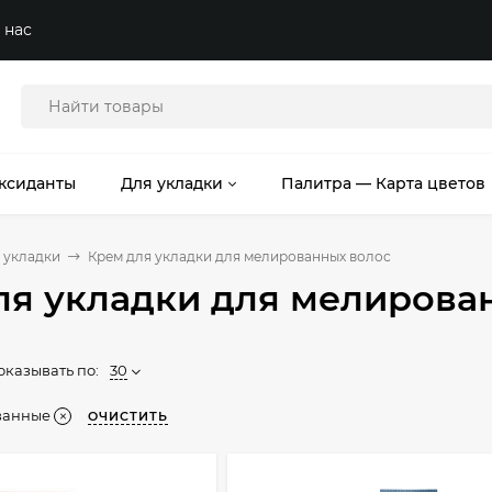
 нас
ксиданты
Для укладки
Палитра — Карта цветов
 укладки
Крем для укладки для мелированных волос
ля укладки для мелирова
оказывать по:
30
ванные
ОЧИСТИТЬ