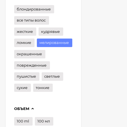
блондированные
все типы волос
жесткие
кудрявые
ломкие
мелированные
окрашенные
поврежденные
пушистые
светлые
сухие
тонкие
ОБЪЕМ
100 ml
100 мл