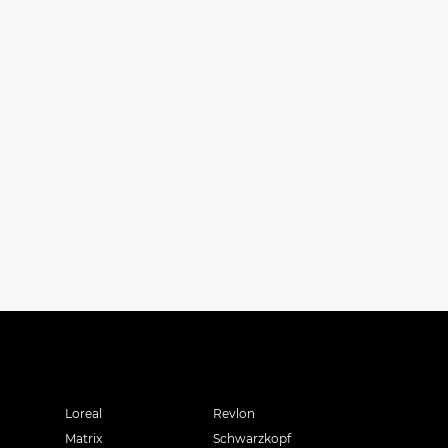
Loreal
Revlon
Matrix
Schwarzkopf