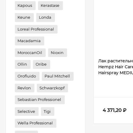
Kapous
Kerastase
Keune
Londa
Loreal Professional
Macadamia
MoroccanOil
Nioxin
Лак раститель
Ollin
Oribe
Hempz Hair Car
Hairspray MEDI
Orofluido
Paul Mitchell
Revlon
Schwarzkopf
Sebastian Professionel
4 371,20
₽
Selective
Tigi
Wella Professional