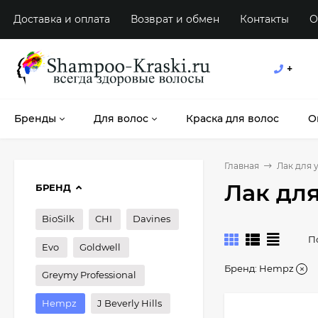
Доставка и оплата
Возврат и обмен
Контакты
О
+
Бренды
Для волос
Краска для волос
О
Главная
Лак для 
Лак дл
БРЕНД
BioSilk
CHI
Davines
П
Evo
Goldwell
Бренд:
Hempz
Greymy Professional
Hempz
J Beverly Hills