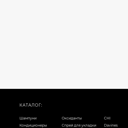
КАТАЛОГ:
Шампуни
Оксиданты
CHI
Кондиционеры
Спрей для укладки
Davines