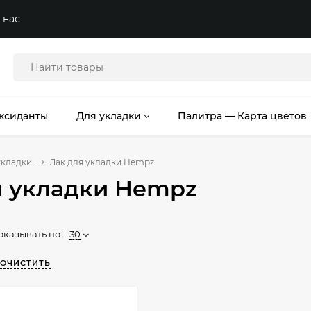
 нас
ксиданты
Для укладки
Палитра — Карта цветов
укладки
Лак для укладки Hempz
я укладки Hempz
оказывать по:
30
ОЧИСТИТЬ