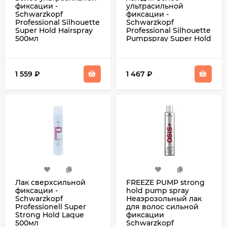
фиксации -
ультрасильной
Schwarzkopf
фиксации -
Professional Silhouette
Schwarzkopf
Super Hold Hairspray
Professional Silhouette
500мл
Pumpspray Super Hold
200 мл
1 559
₽
1 467
₽
Лак сверхсильной
FREEZE PUMP strong
фиксации -
hold pump spray
Schwarzkopf
Неаэрозольный лак
Professionell Super
для волос сильной
Strong Hold Laque
фиксации
500мл
Schwarzkopf