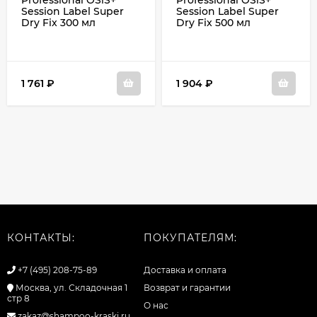
Professional OSiS+
Professional OSiS+
Session Label Super
Session Label Super
Dry Fix 300 мл
Dry Fix 500 мл
1 761
₽
1 904
₽
КОНТАКТЫ:
ПОКУПАТЕЛЯМ:
+7 (495) 208-75-89
Доставка и оплата
Москва, ул. Складочная 1
Возврат и гарантии
стр 8
О нас
zakaz@shampoo-kraski.ru