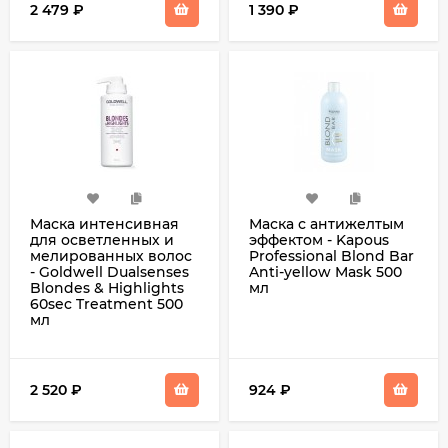
2 479
₽
1 390
₽
Маска интенсивная
Маска с антижелтым
для осветленных и
эффектом - Kapous
мелированных волос
Professional Blond Bar
- Goldwell Dualsenses
Anti-yellow Mask 500
Blondes & Highlights
мл
60sec Treatment 500
мл
2 520
₽
924
₽