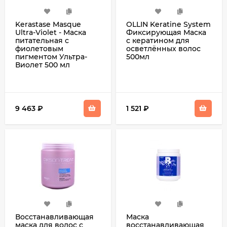
Kerastase Masque
OLLIN Keratine System
Ultra-Violet - Маска
Фиксирующая Маска
питательная с
с кератином для
фиолетовым
осветлённых волос
пигментом Ультра-
500мл
Виолет 500 мл
9 463
₽
1 521
₽
Восстанавливающая
Маска
маска для волос с
восстанавливающая