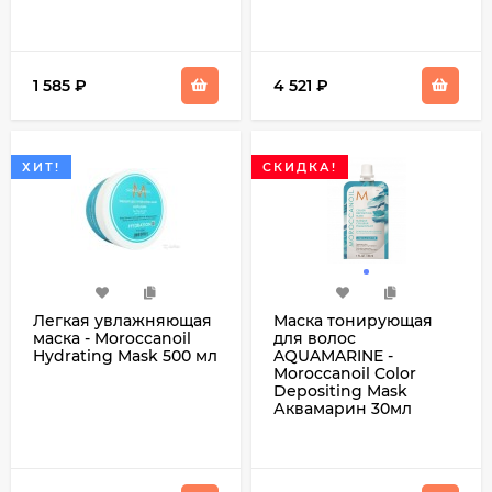
1 585
₽
4 521
₽
ХИТ!
СКИДКА!
Легкая увлажняющая
Маска тонирующая
маска - Moroccanoil
для волос
Hydrating Mask 500 мл
AQUAMARINE -
Moroccanoil Color
Depositing Mask
Аквамарин 30мл