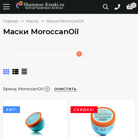
0
Главная
Маски
Маски MoroccanOil
Маски MoroccanOil
ПОДБОР ПО ПАРАМЕТРАМ
1
Бренд:
MoroccanOil
ОЧИСТИТЬ
ХИТ!
СКИДКА!