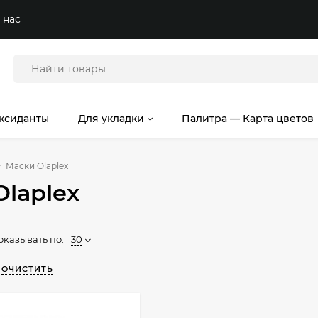
 нас
ксиданты
Для укладки
Палитра — Карта цветов
Маски Olaplex
laplex
оказывать по:
30
ОЧИСТИТЬ