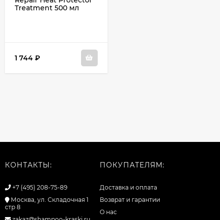
Repair Heat Protector
Treatment 500 мл
1 744
₽
КОНТАКТЫ:
ПОКУПАТЕЛЯМ:
+7 (495) 208-75-89
Доставка и оплата
Москва, ул. Складочная 1
Возврат и гарантии
стр 8
О нас
zakaz@shampoo-kraski.ru