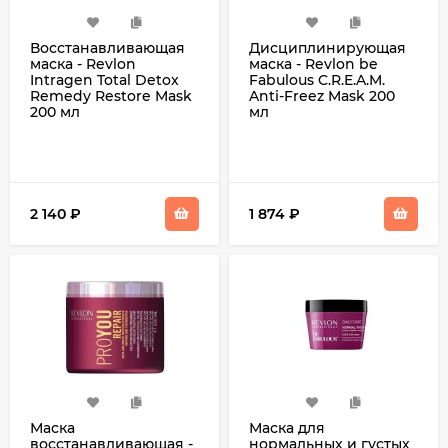
Восстанавливающая
Дисциплинирующая
маска - Revlon
маска - Revlon be
Intragen Total Detox
Fabulous C.R.E.A.M.
Remedy Restore Mask
Anti-Freez Mask 200
200 мл
мл
2 140
₽
1 874
₽
Маска
Маска для
восстанавливающая -
нормальных и густых