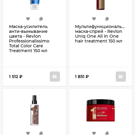
Маска-усилитель
Мультифункциональная
анти-вымывание
маска-спрей - Revlon
цвета - Revlon
Uniq One All In One
Professionalissimo
hair treatment 150 мл
Total Color Care
Treatment 150 мл
1 512
₽
1 851
₽