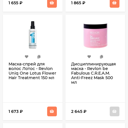
1 655
₽
1 865
₽
Маска-спрей для
Дисциплинирующая
волос Лотос - Revlon
маска - Revlon be
Uniq One Lotus Flower
Fabulous C.R.E.A.M.
Hair Treatment 150 мл
Anti-Freez Mask 500
мл
1 673
₽
2 645
₽