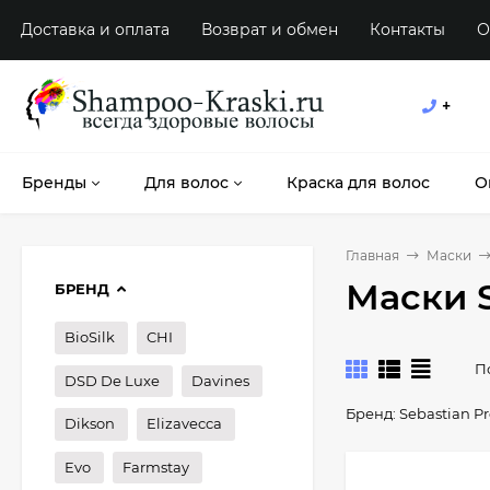
Доставка и оплата
Возврат и обмен
Контакты
О
+
Бренды
Для волос
Краска для волос
О
Главная
Маски
Маски S
БРЕНД
BioSilk
CHI
П
DSD De Luxe
Davines
Бренд:
Sebastian Pr
Dikson
Elizavecca
Evo
Farmstay