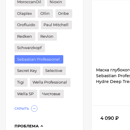
MoroccanOil
Nioxin
Olaplex
Ollin
Oribe
Orofluido
Paul Mitchell
Redken
Revlon
Schwarzkopf
Sebastian Professionel
Маска глубоког
Secret Key
Selective
Sebastian Profes
Hydre Deep Tre
Tigi
Wella Professional
Wella SP
Чистовье
СКРЫТЬ
4 090
₽
ПРОБЛЕМА