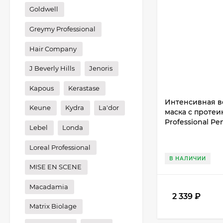
Goldwell
Greymy Professional
Hair Company
J Beverly Hills
Jenoris
Kapous
Kerastase
Интенсивная в
Keune
Kydra
La'dor
маска с протеи
Professional Pe
Lebel
Londa
Loreal Professional
В НАЛИЧИИ
MISE EN SCENE
Macadamia
2 339
₽
Matrix Biolage