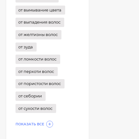
от вымывание цвета
от выпадения волос
от желтизны волос
от зуда
от ломкости волос
от перхоти волос
от пористости волос
от себории
от сухости волос
ПОКАЗАТЬ ВСЕ