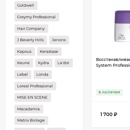
Goldwell
Greymy Professional
Hair Company
J Beverly Hills
Jenoris
Kapous
Kerastase
Восстанавливаю
Keune
Kydra
La'dor
System Professi
Lebel
Londa
Loreal Professional
В НАЛИЧИИ
MISE EN SCENE
Macadamia
1 700
₽
Matrix Biolage