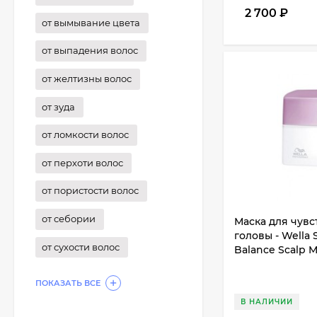
2 700
₽
от вымывание цвета
от выпадения волос
от желтизны волос
от зуда
от ломкости волос
от перхоти волос
от пористости волос
от себории
Маска для чув
головы - Wella 
от сухости волос
Balance Scalp 
ПОКАЗАТЬ ВСЕ
В НАЛИЧИИ