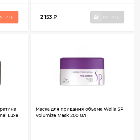
2 153
₽
УПИТЬ
КУПИТЬ
ератина
Маска для придания объема Wella SP
nal Luxe
Volumize Mask 200 мл
л