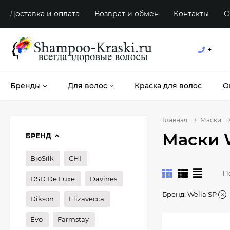
Доставка и оплата
Возврат и обмен
Контакты
О
+
Бренды
Для волос
Краска для волос
О
Главная
Маски
Маски W
БРЕНД
BioSilk
CHI
П
DSD De Luxe
Davines
Бренд:
Wella SP
Dikson
Elizavecca
Evo
Farmstay