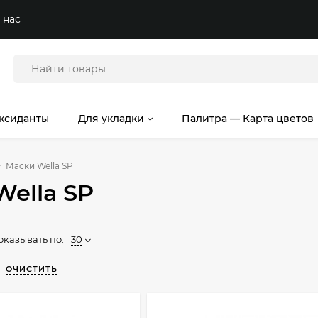
 нас
ксиданты
Для укладки
Палитра — Карта цветов
Маски Wella SP
ella SP
оказывать по:
30
ОЧИСТИТЬ