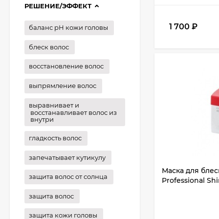
РЕШЕНИЕ/ЭФФЕКТ
1 700
₽
баланс рН кожи головы
блеск волос
восстановление волос
выпрямление волос
выравнивает и
восстанавливает волос из
внутри
гладкость волос
запечатывает кутикулу
Маска для блес
защита волос от солнца
Professional Sh
защита волос
защита кожи головы