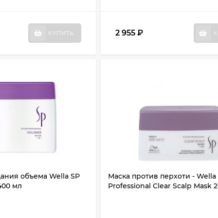
2 955
₽
КУПИТЬ
К
ания объема Wella SP
Маска против перхоти - Wella
400 мл
Professional Clear Scalp Mask 