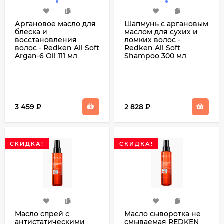
Аргановое масло для
Шапмунь с аргановым
блеска и
маслом для сухих и
восстановления
ломких волос -
волос - Redken All Soft
Redken All Soft
Argan-6 Oil 111 мл
Shampoo 300 мл
3 459
₽
2 828
₽
СКИДКА!
СКИДКА!
Масло спрей с
Масло сыворотка не
антистатическими
смываемая REDKEN