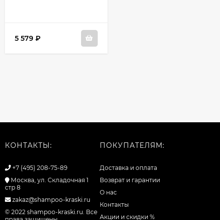
5 579
₽
КОНТАКТЫ:
ПОКУПАТЕЛЯМ:
+7 (495) 208-75-89
Доставка и оплата
Москва, ул. Складочная 1
Возврат и гарантии
стр 8
О нас
zakaz@shampoo-kraski.ru
Контакты
© 2022 shampoo-kraski.ru. Все
Акции и скидки %
права защищены.