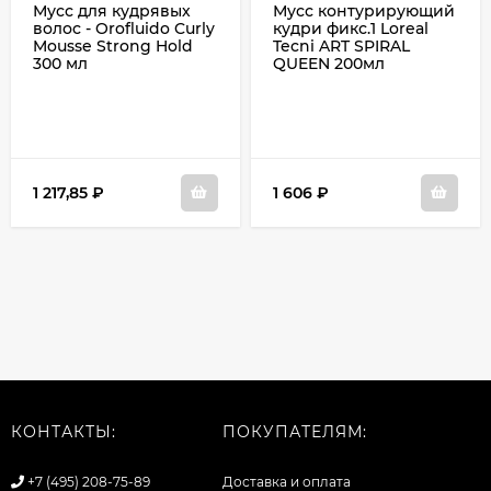
Мусс для кудрявых
Мусс контурирующий
волос - Orofluido Curly
кудри фикс.1 Loreal
Mousse Strong Hold
Tecni ART SPIRAL
300 мл
QUEEN 200мл
1 217,85
₽
1 606
₽
КОНТАКТЫ:
ПОКУПАТЕЛЯМ:
+7 (495) 208-75-89
Доставка и оплата