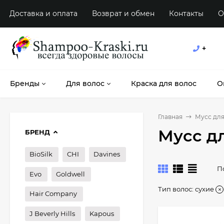
Доставка и оплата
Возврат и обмен
Контакты
О
+
Бренды
Для волос
Краска для волос
О
Главная
Мусс для
Мусс дл
БРЕНД
BioSilk
CHI
Davines
П
Evo
Goldwell
Тип волос:
сухие
Hair Company
J Beverly Hills
Kapous