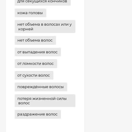
для секущихся кончиков
кожа головы
нет объема в волосах или у
корней
нет объема волос
от выпадения волос
от ломкости волос
от сухости волос
повреждённые волосы
потеря жизненной силы
волос
раздражение волос