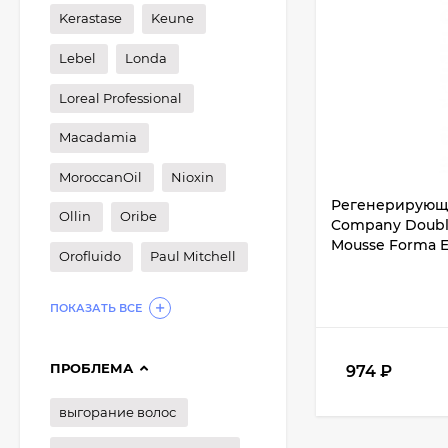
Kerastase
Keune
Lebel
Londa
Loreal Professional
Macadamia
MoroccanOil
Nioxin
Регенерирующий
Ollin
Oribe
Company Double 
Mousse Forma E 
Orofluido
Paul Mitchell
ПОКАЗАТЬ ВСЕ
ПРОБЛЕМА
974
₽
выгорание волос