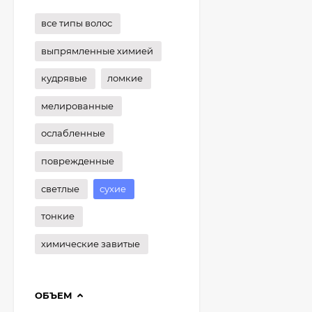
все типы волос
выпрямленные химией
кудрявые
ломкие
мелированные
ослабленные
поврежденные
светлые
сухие
тонкие
химические завитые
ОБЪЕМ