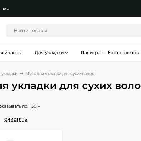
 нас
ксиданты
Для укладки
Палитра — Карта цветов
 укладки
Мусс для укладки для сухих волос
я укладки для сухих вол
оказывать по:
30
ОЧИСТИТЬ