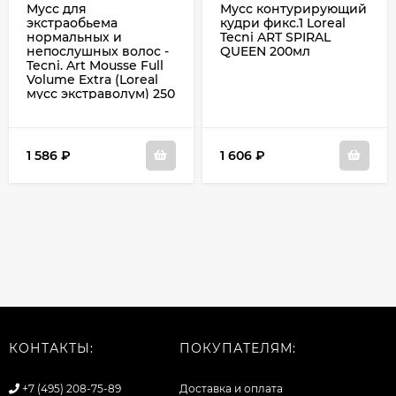
Мусс для
Мусс контурирующий
экстраобьема
кудри фикс.1 Loreal
нормальных и
Tecni ART SPIRAL
непослушных волос -
QUEEN 200мл
Tecni. Art Mousse Full
Volume Extra (Loreal
мусс экстраволум) 250
мл
1 586
₽
1 606
₽
КОНТАКТЫ:
ПОКУПАТЕЛЯМ:
+7 (495) 208-75-89
Доставка и оплата