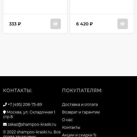
333
₽
6 420
₽
КОНТАКТЫ:
ПОКУПАТЕЛЯМ:
+7 (495) 208-75-89
Доставка и оплата
Москва, ул. Складочная 1
Возврат и гарантии
стр 8
О нас
zakaz@shampoo-kraski.ru
Контакты
© 2022 shampoo-kraski.ru. Все
Акции и скидки %
права защищены.