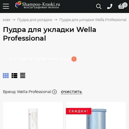
0
авная
Пудра для укладки
Пудра для укладки Wella Professional
Пудра для укладки Wella
Professional
ПОДБОР ПО ПАРАМЕТРАМ
1
Бренд:
Wella Professional
ОЧИСТИТЬ
СКИДКА!