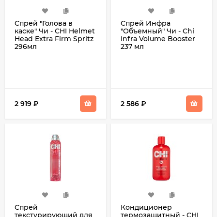
Спрей "Голова в
Спрей Инфра
каске" Чи - CHI Helmet
"Объемный" Чи - Chi
Head Extra Firm Spritz
Infra Volume Booster
296мл
237 мл
2 919
₽
2 586
₽
Спрей
Кондиционер
текстурирующий для
термозащитный - CHI