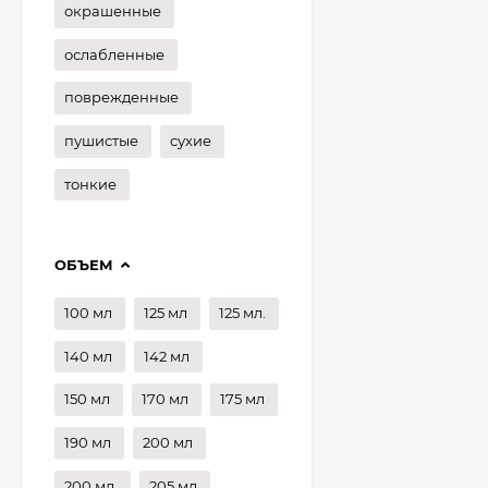
окрашенные
ослабленные
поврежденные
пушистые
сухие
тонкие
ОБЪЕМ
100 мл
125 мл
125 мл.
140 мл
142 мл
150 мл
170 мл
175 мл
190 мл
200 мл
200 мл.
205 мл