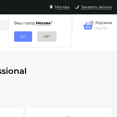
Москва
Заказать звонок
Корзина
Ваш город
Москва
?
0
(пусто)
Подарочные наборы
Еще
sional