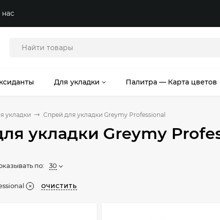
 нас
ксиданты
Для укладки
Палитра — Карта цветов
я укладки
Спрей для укладки Greymy Professional
ля укладки Greymy Profes
оказывать по:
30
ssional
ОЧИСТИТЬ