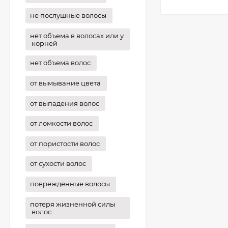
не послушные волосы
нет объема в волосах или у
корней
нет объема волос
от вымывание цвета
от выпадения волос
от ломкости волос
от пористости волос
от сухости волос
повреждённые волосы
потеря жизненной силы
волос