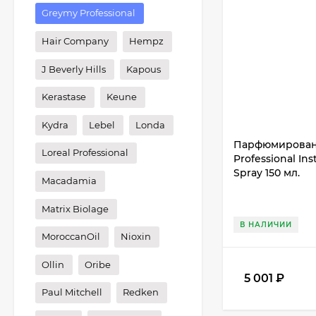
Greymy Professional
Hair Company
Hempz
J Beverly Hills
Kapous
Kerastase
Keune
Kydra
Lebel
Londa
Парфюмирован
Loreal Professional
Professional In
Spray 150 мл.
Macadamia
Matrix Biolage
В НАЛИЧИИ
MoroccanOil
Nioxin
Ollin
Oribe
5 001
₽
Paul Mitchell
Redken