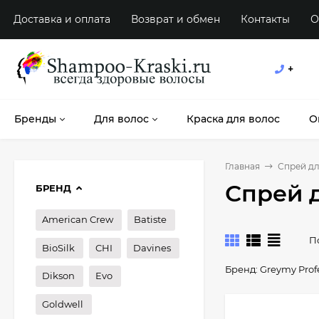
Доставка и оплата
Возврат и обмен
Контакты
О
+
Бренды
Для волос
Краска для волос
О
Главная
Спрей дл
Спрей д
БРЕНД
American Crew
Batiste
П
BioSilk
CHI
Davines
Бренд:
Greymy Profe
Dikson
Evo
Goldwell