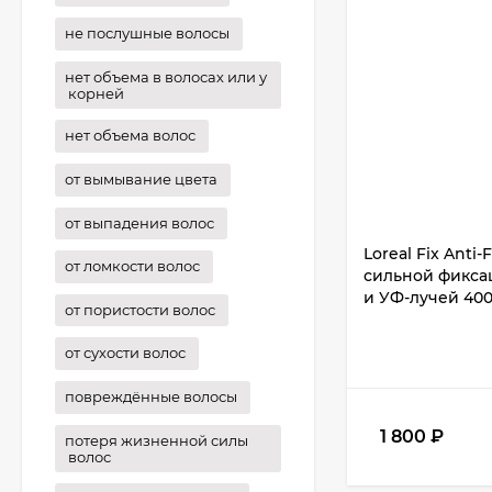
не послушные волосы
нет объема в волосах или у
корней
нет объема волос
от вымывание цвета
от выпадения волос
Loreal Fix Anti-
от ломкости волос
сильной фиксац
и УФ-лучей 40
от пористости волос
от сухости волос
повреждённые волосы
1 800
₽
потеря жизненной силы
волос