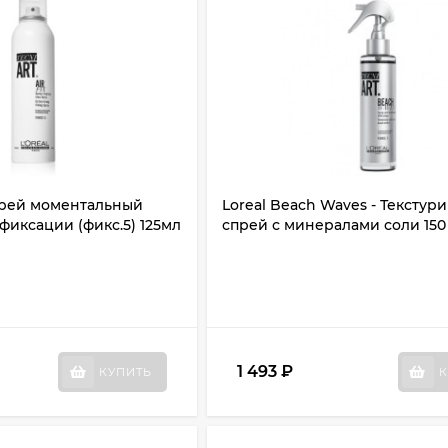
 спрей моментальный
Loreal Beach Waves - Тексту
фиксации (фикс.5) 125мл
спрей с минералами соли 150
1 493
₽
КУПИТЬ
К