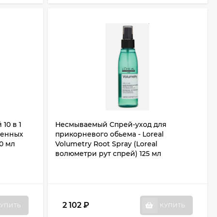
10 в 1
Несмываемый Спрей-уход для
денных
прикорневого обьема - Loreal
90 мл
Volumetry Root Spray (Loreal
волюметри рут спрей) 125 мл
2 102
₽
УПИТЬ
КУПИТЬ