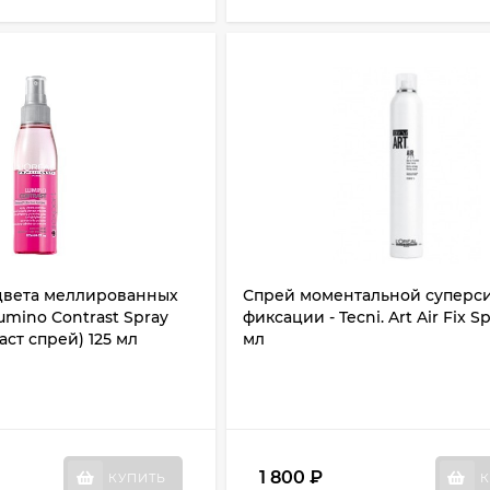
цвета меллированных
Спрей моментальной суперс
Lumino Contrast Spray
фиксации - Tecni. Art Air Fix S
ст спрей) 125 мл
мл
1 800
₽
КУПИТЬ
К