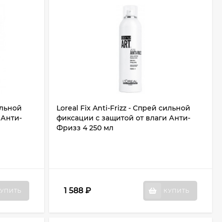
сильной
Loreal Fix Anti-Frizz - Спрей сильной
 Анти-
фиксации с защитой от влаги Анти-
Фризз 4 250 мл
1 588
₽
УПИТЬ
КУПИТЬ