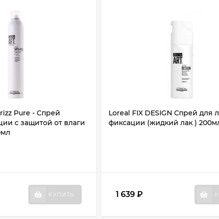
Frizz Pure - Спрей
Loreal FIX DESIGN Спрей для 
ии с защитой от влаги
фиксации (жидкий лак ) 200м
0мл
1 639
₽
КУПИТЬ
К