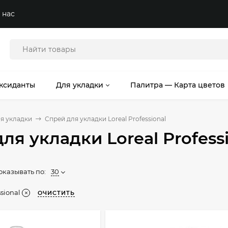
 нас
ксиданты
Для укладки
Палитра — Карта цветов
я укладки
Спрей для укладки Loreal Professional
ля укладки Loreal Profess
оказывать по:
30
ssional
ОЧИСТИТЬ