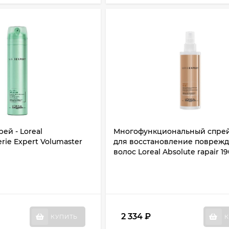
ей - Loreal
Многофункциональный спрей 
erie Expert Volumaster
для восстановление повреж
волос Loreal Absolute rapair 1
2 334
₽
КУПИТЬ
К