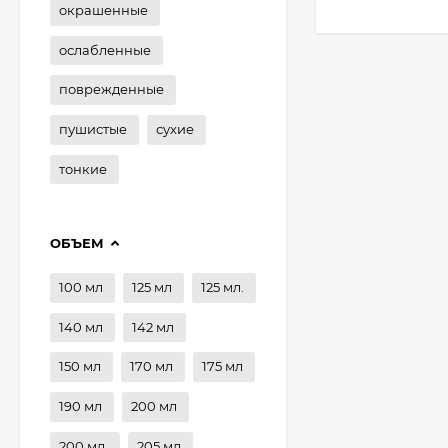
окрашенные
ослабленные
поврежденные
пушистые
сухие
тонкие
ОБЪЕМ
100 мл
125 мл
125 мл.
140 мл
142 мл
150 мл
170 мл
175 мл
190 мл
200 мл
200 мл.
205 мл