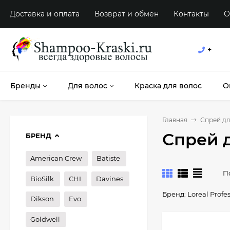
Доставка и оплата
Возврат и обмен
Контакты
О
+
Бренды
Для волос
Краска для волос
О
Главная
Спрей дл
Спрей д
БРЕНД
American Crew
Batiste
П
BioSilk
CHI
Davines
Бренд:
Loreal Profe
Dikson
Evo
Goldwell