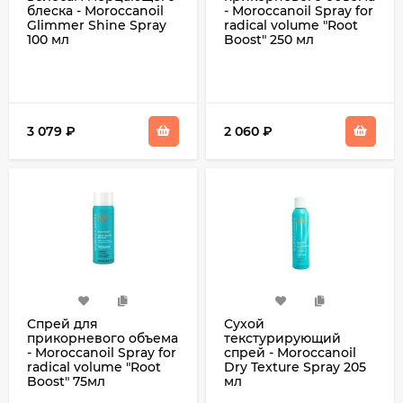
блеска - Moroccanoil
- Moroccanoil Spray for
Glimmer Shine Spray
radical volume "Root
100 мл
Boost" 250 мл
3 079
₽
2 060
₽
Спрей для
Сухой
прикорневого объема
текстурирующий
- Moroccanoil Spray for
спрей - Moroccanoil
radical volume "Root
Dry Texture Spray 205
Boost" 75мл
мл