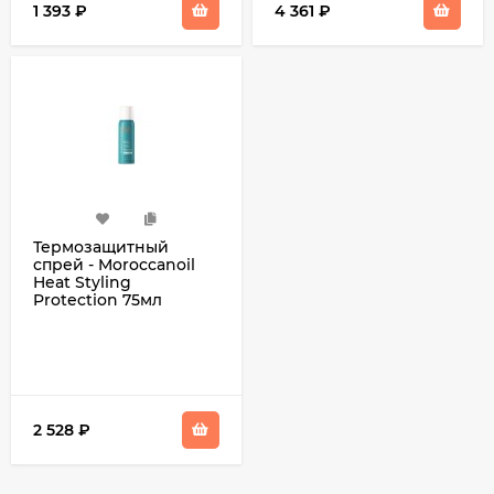
1 393
₽
4 361
₽
Термозащитный
спрей - Moroccanoil
Heat Styling
Protection 75мл
2 528
₽