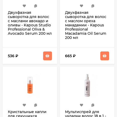
Двухфазная
Двухфазная
сыворотка для волос
сыворотка для волос
с маслами авокадо и
с маслом ореха
оливы - Kapous Studio
макадамии - Kapous
Professional Oliva &
Professional
Avocado Serum 200 мл
Macadamia Oil Serum
200 мл
536
₽
665
₽
Кристальные капли
Мультиспрей для
для секущихся
укладки волос 18 в 1 -