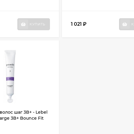
1 021
₽
КУПИТЬ
К
волос шаг 3B+ - Lebel
arge 3B+ Bounce Fit