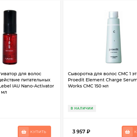
тиватор для волос
Сыворотка для волос CMC 1 эта
ействие питательных
Proedit Element Charge Serum
ebel IAU Nano-Activator
Works CMC 150 мл
 мл
В НАЛИЧИИ
3 957
₽
КУПИТЬ
К