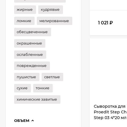
жирные
кудрявые
ломкие
мелированные
1 021
₽
обесцвеченные
окрашенные
ослабленные
поврежденные
пушистые
светлые
сухие
тонкие
химические завитые
Сыворотка для 
Proedit Step Ch
Step 03 4*20 мл
ОБЪЕМ