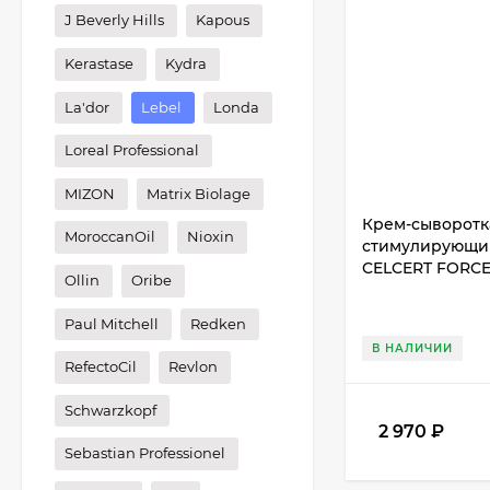
J Beverly Hills
Kapous
Kerastase
Kydra
La'dor
Lebel
Londa
Loreal Professional
MIZON
Matrix Biolage
Крем-сыворотк
MoroccanOil
Nioxin
стимулирующий
CELCERT FORCE
Ollin
Oribe
Paul Mitchell
Redken
В НАЛИЧИИ
RefectoCil
Revlon
Schwarzkopf
2 970
₽
Sebastian Professionel