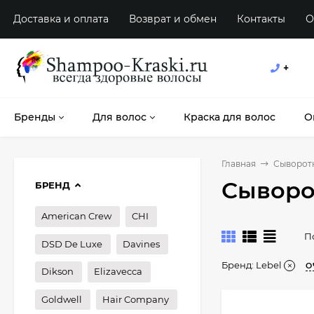
Доставка и оплата
Возврат и обмен
Контакты
О
+
Бренды
Для волос
Краска для волос
О
Главная
Сыворот
Сыворо
БРЕНД
American Crew
CHI
П
DSD De Luxe
Davines
Бренд:
Lebel
О
Dikson
Elizavecca
Goldwell
Hair Company