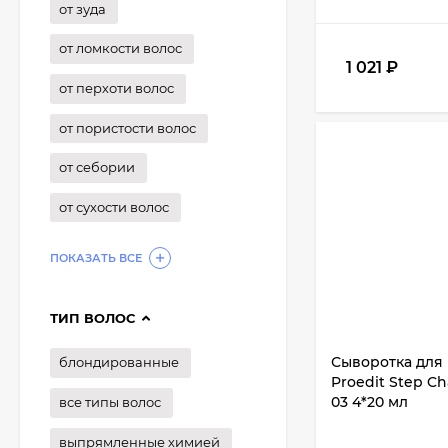
от зуда
от ломкости волос
1 021
₽
от перхоти волос
от пористости волос
от себории
от сухости волос
ПОКАЗАТЬ ВСЕ
ТИП ВОЛОС
Сыворотка для в
блондированные
Proedit Step Ch
03 4*20 мл
все типы волос
выпрямленные химией