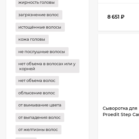
жирность головы
загрязнение волос
8 651
₽
истощённые волосы
кожа головы
не послушные волосы
нет объема в волосах или у
корней
нет объема волос
облысение волос
от вымывание цвета
Сыворотка для в
Proedit Step Ca
от выпадения волос
от желтизны волос