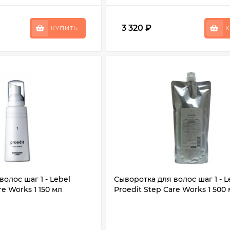
3 320
₽
КУПИТЬ
К
олос шаг 1 - Lebel
Сыворотка для волос шаг 1 - L
re Works 1 150 мл
Proedit Step Care Works 1 500