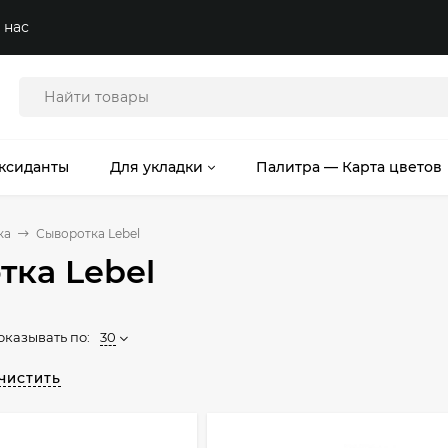
 нас
ксиданты
Для укладки
Палитра — Карта цветов
ка
Сыворотка Lebel
тка Lebel
оказывать по:
30
ЧИСТИТЬ