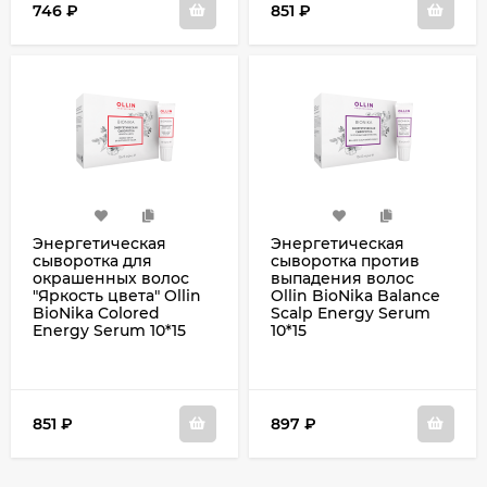
746
₽
851
₽
Энергетическая
Энергетическая
сыворотка для
сыворотка против
окрашенных волос
выпадения волос
"Яркость цвета" Ollin
Ollin BioNika Balance
BioNika Colored
Scalp Energy Serum
Energy Serum 10*15
10*15
851
₽
897
₽