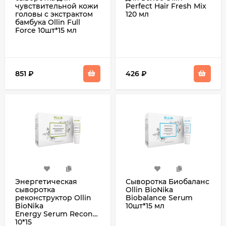
чувствительной кожи
Perfect Hair Fresh Mix
головы с экстрактом
120 мл
бамбука Ollin Full
Force 10шт*15 мл
851
₽
426
₽
Энергетическая
Сыворотка Биобаланс
сыворотка
Ollin BioNika
реконструктор Ollin
Biobalance Serum
BioNika
10шт*15 мл
Energy Serum Reconstructor
10*15