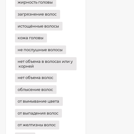
жирность головы
загрязнение волос
истощённые волосы
кожа головы
не послушные волосы
нет объема в волосах или у
корней
нет объема волос
облысение волос
от вымывание цвета
от выпадения волос
от желтизны волос