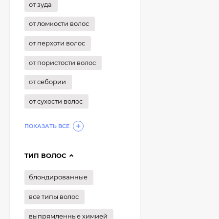
от зуда
от ломкости волос
от перхоти волос
от пористости волос
от себории
от сухости волос
ПОКАЗАТЬ ВСЕ
ТИП ВОЛОС
блондированные
все типы волос
выпрямленные химией