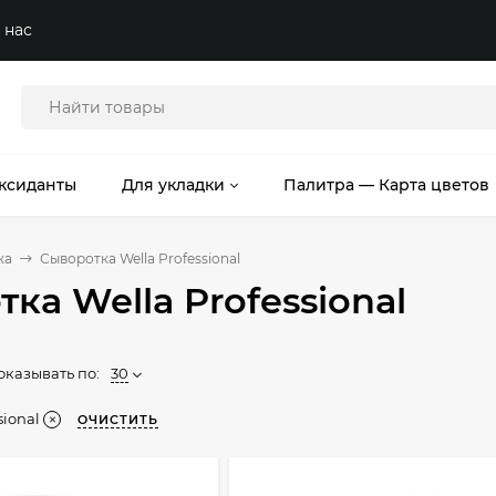
 нас
ксиданты
Для укладки
Палитра — Карта цветов
ка
Сыворотка Wella Professional
ка Wella Professional
оказывать по:
30
sional
ОЧИСТИТЬ