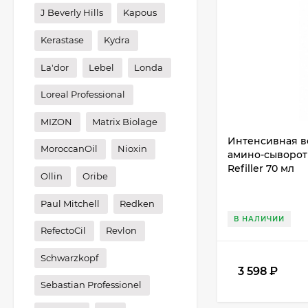
J Beverly Hills
Kapous
Kerastase
Kydra
La'dor
Lebel
Londa
Loreal Professional
MIZON
Matrix Biolage
Интенсивная в
MoroccanOil
Nioxin
амино-сыворотк
Refiller 70 мл
Ollin
Oribe
Paul Mitchell
Redken
В НАЛИЧИИ
RefectoCil
Revlon
Schwarzkopf
3 598
₽
Sebastian Professionel