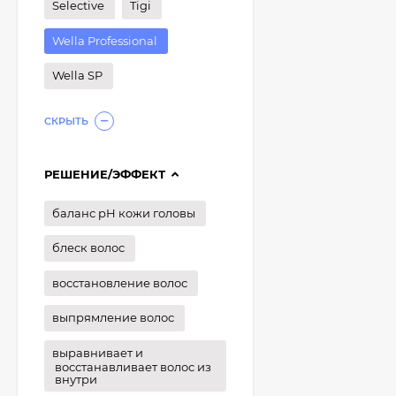
Selective
Tigi
Wella Professional
Wella SP
СКРЫТЬ
РЕШЕНИЕ/ЭФФЕКТ
баланс рН кожи головы
блеск волос
восстановление волос
выпрямление волос
выравнивает и
восстанавливает волос из
внутри