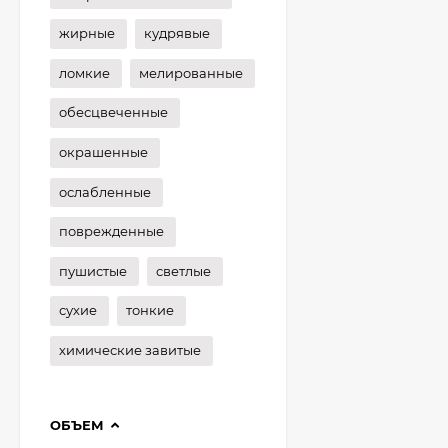
жирные
кудрявые
ломкие
мелированные
обесцвеченные
окрашенные
ослабленные
поврежденные
пушистые
светлые
сухие
тонкие
химические завитые
ОБЪЕМ