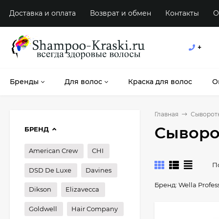
Доставка и оплата
Возврат и обмен
Контакты
О
+
Бренды
Для волос
Краска для волос
О
Главная
Сыворот
Сыворот
БРЕНД
American Crew
CHI
П
DSD De Luxe
Davines
Бренд:
Wella Profes
Dikson
Elizavecca
Goldwell
Hair Company