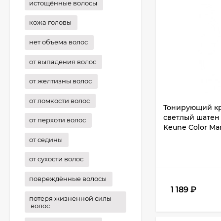
истощённые волосы
кожа головы
нет объема волос
от выпадения волос
от желтизны волос
от ломкости волос
Тонирующий кр
светлый шатен №
от перхоти волос
Keune Color Ma
от седины
от сухости волос
повреждённые волосы
1 189
₽
потеря жизненной силы
волос