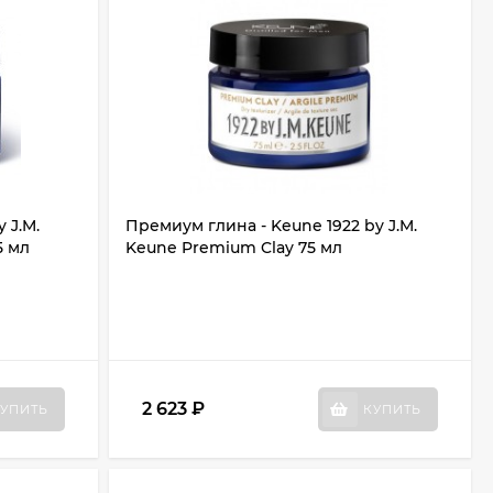
 J.M.
Премиум глина - Keune 1922 by J.M.
5 мл
Keune Premium Clay 75 мл
2 623
₽
УПИТЬ
КУПИТЬ