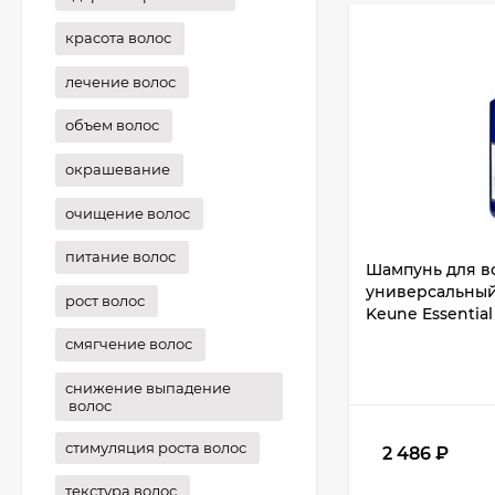
красота волос
лечение волос
объем волос
окрашевание
очищение волос
питание волос
Шампунь для во
универсальный 
рост волос
Keune Essentia
смягчение волос
снижение выпадение
волос
стимуляция роста волос
2 486
₽
текстура волос