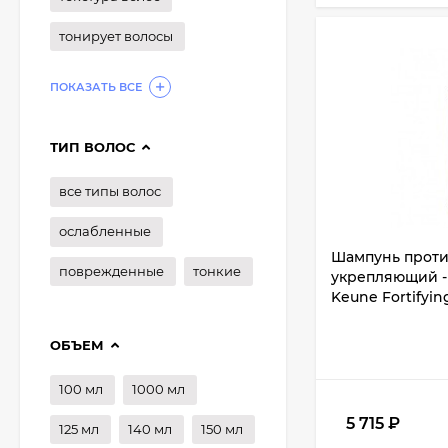
тонирует волосы
ПОКАЗАТЬ ВСЕ
ТИП ВОЛОС
все типы волос
ослабленные
Шампунь проти
поврежденные
тонкие
укрепляющий - 
Keune Fortifyi
ОБЪЕМ
100 мл
1000 мл
5 715
₽
125 мл
140 мл
150 мл