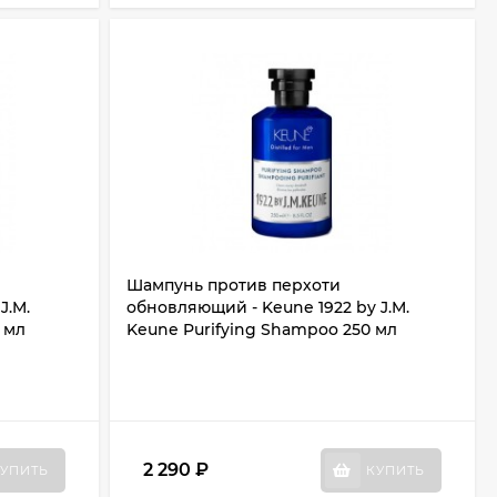
Шампунь против перхоти
J.M.
обновляющий - Keune 1922 by J.M.
 мл
Keune Purifying Shampoo 250 мл
2 290
₽
УПИТЬ
КУПИТЬ