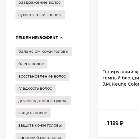
раздражение волос
сухость кожи головы
РЕШЕНИЕ/ЭФФЕКТ
баланс рН кожи головы
блеск волос
Тонирующий кр
восстановление волос
тёмный блондин
J.M. Keune Colo
гладкость волос
для ежедневного ухода
защита волос
1 189
₽
защита кожи головы
здоровый рост волос