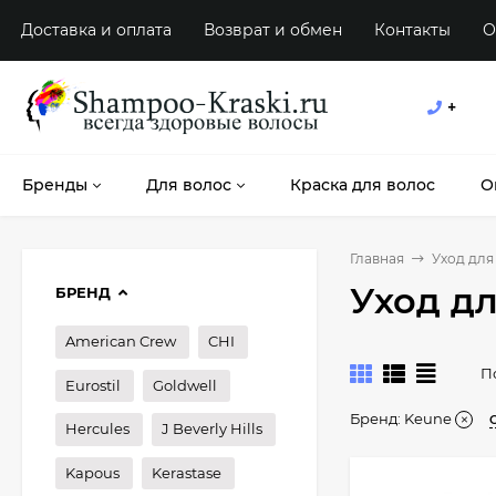
Доставка и оплата
Возврат и обмен
Контакты
О
+
Бренды
Для волос
Краска для волос
О
Главная
Уход для
Уход д
БРЕНД
American Crew
CHI
П
Eurostil
Goldwell
Бренд:
Keune
Hercules
J Beverly Hills
Kapous
Kerastase