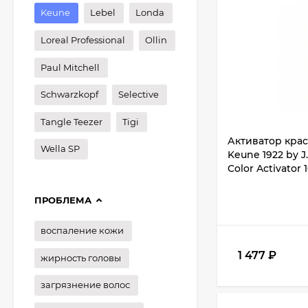
Keune
Lebel
Londa
Loreal Professional
Ollin
Paul Mitchell
Schwarzkopf
Selective
Tangle Teezer
Tigi
Активатор крас
Wella SP
Keune 1922 by J
Color Activator 
ПРОБЛЕМА
воспаление кожи
1 477
₽
жирность головы
загрязнение волос