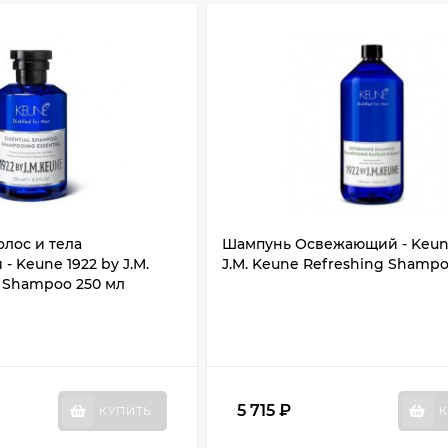
лос и тела
Шампунь Освежающий - Keune
- Keune 1922 by J.M.
J.M. Keune Refreshing Shampo
l Shampoo 250 мл
5 715
₽
КУПИТЬ
К