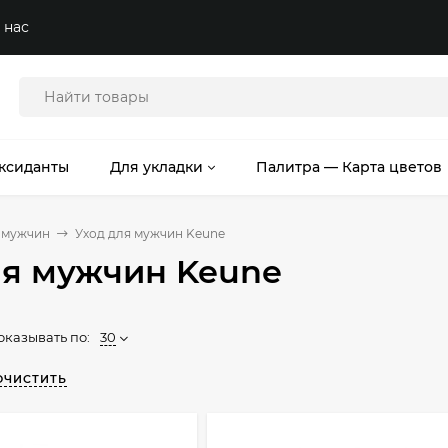
 нас
ксиданты
Для укладки
Палитра — Карта цветов
 мужчин
Уход для мужчин Keune
ля мужчин Keune
оказывать по:
30
ОЧИСТИТЬ