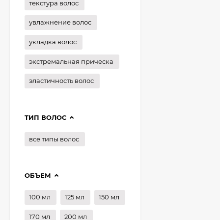
текстура волос
увлажнение волос
укладка волос
экстремальная прическа
эластичность волос
ТИП ВОЛОС
все типы волос
ОБЪЕМ
100 мл
125 мл
150 мл
170 мл
200 мл