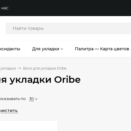
 нас
ксиданты
Для укладки
Палитра — Карта цветов
 укладки
Воск для укладки Oribe
я укладки Oribe
оказывать по:
30
ЧИСТИТЬ