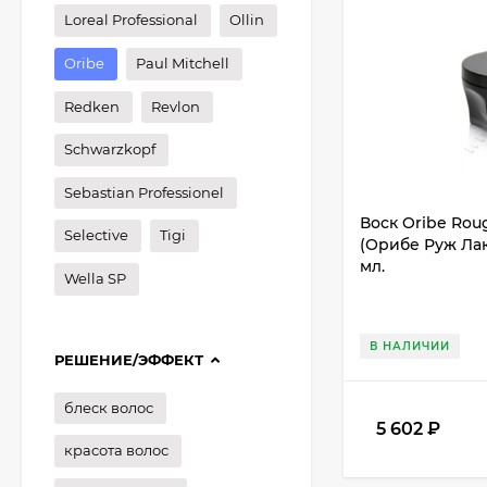
Loreal Professional
Ollin
Oribe
Paul Mitchell
Redken
Revlon
Schwarzkopf
Sebastian Professionel
Воск Oribe Rou
Selective
Tigi
(Орибе Руж Ла
мл.
Wella SP
В НАЛИЧИИ
РЕШЕНИЕ/ЭФФЕКТ
блеск волос
5 602
₽
красота волос