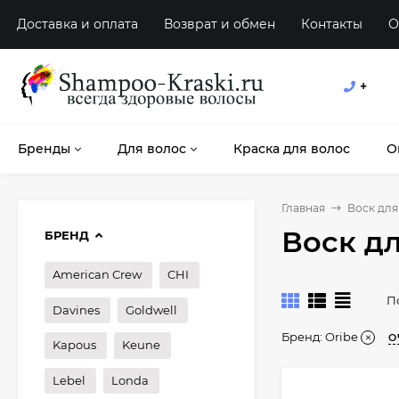
Доставка и оплата
Возврат и обмен
Контакты
О
+
Бренды
Для волос
Краска для волос
О
Главная
Воск для
Воск дл
БРЕНД
American Crew
CHI
П
Davines
Goldwell
Бренд:
Oribe
О
Kapous
Keune
Lebel
Londa