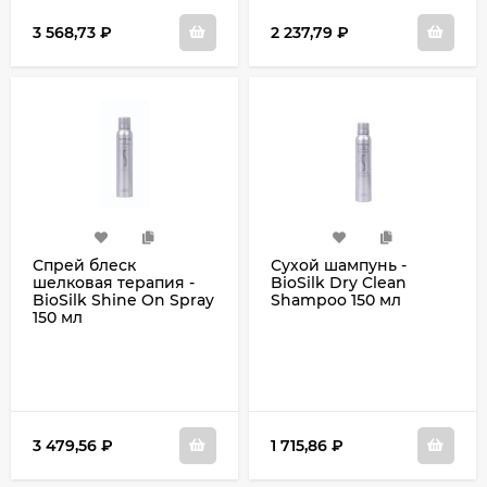
3 568,73
₽
2 237,79
₽
Спрей блеск
Сухой шампунь -
шелковая терапия -
BioSilk Dry Clean
BioSilk Shine On Spray
Shampoo 150 мл
150 мл
3 479,56
₽
1 715,86
₽