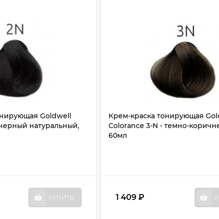
онирующая Goldwell
Крем-краска тонирующая Gol
- черный натуральный,
Colorance 3-N - темно-коричн
60мл
1 409
₽
КУПИТЬ
К