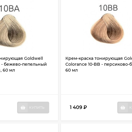
онирующая Goldwell
Крем-краска тонирующая Gol
A - бежево-пепельный
Colorance 10-BB - персиково-
, 60 мл
60 мл
1 409
₽
КУПИТЬ
К