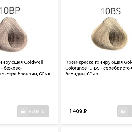
онирующая Goldwell
Крем-краска тонирующая Gol
 - бежево-
Colorance 10-BS - серебрист
 экстра блондин, 60мл
блондин, 60мл
1 409
₽
КУПИТЬ
К