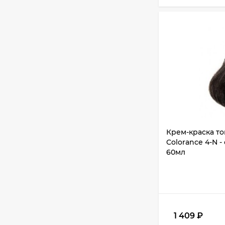
Крем-краска т
Colorance 4-N 
60мл
1 409
₽