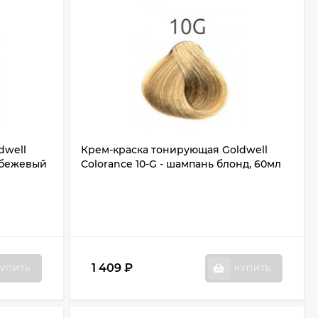
dwell
Крем-краска тонирующая Goldwell
о-бежевый
Colorance 10-G - шампань блонд, 60мл
1 409
₽
УПИТЬ
КУПИТЬ