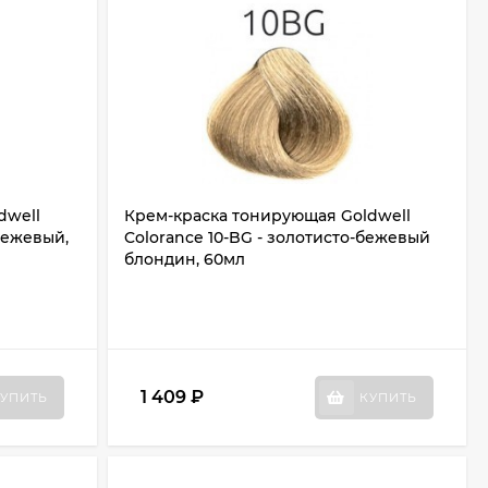
dwell
Крем-краска тонирующая Goldwell
бежевый,
Colorance 10-BG - золотисто-бежевый
блондин, 60мл
1 409
₽
УПИТЬ
КУПИТЬ