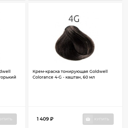
dwell
Крем-краска тонирующая Goldwell
горький
Colorance 4-G - каштан, 60 мл
1 409
₽
УПИТЬ
КУПИТЬ