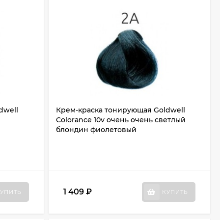
dwell
Крем-краска тонирующая Goldwell
Colorance 10v очень очень светлый
блондин фиолетовый
1 409
₽
УПИТЬ
КУПИТЬ