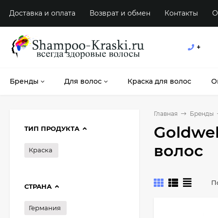
Доставка и оплата
Возврат и обмен
Контакты
О
+
Бренды
Для волос
Краска для волос
О
Главная
Бренды
Goldwel
ТИП ПРОДУКТА
волос
Краска
П
СТРАНА
Германия