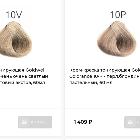
онирующая Goldwell
Крем-краска тонирующая Gol
 очень очень светлый
Colorance 10-P - перл.блондин
товый экстра, 60мл
пастельный, 60 мл
1 409
₽
КУПИТЬ
К