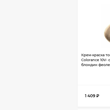
Крем-краска т
Colorance 10V-
блондин феоле
1 409
₽