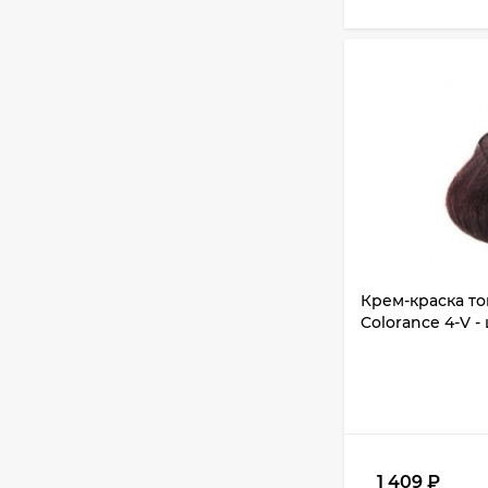
Крем-краска т
Colorance 4-V -
1 409
₽