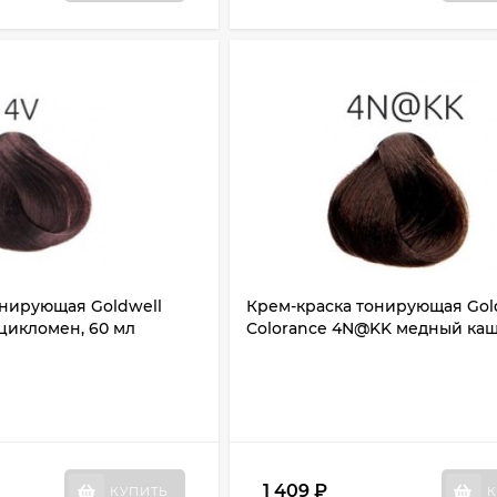
онирующая Goldwell
Крем-краска тонирующая Gol
 цикломен, 60 мл
Colorance 4N@KK медный каш
1 409
₽
КУПИТЬ
К