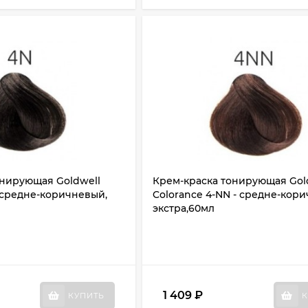
онирующая Goldwell
Крем-краска тонирующая Gol
- средне-коричневый,
Colorance 4-NN - средне-кор
экстра,60мл
1 409
₽
КУПИТЬ
К