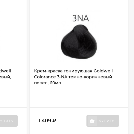
dwell
Крем-краска тонирующая Goldwell
евый,
Colorance 3-NA темно-коричневый
пепел, 60мл
1 409
₽
УПИТЬ
КУПИТЬ