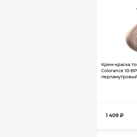
Крем-краска т
Colorance 10-BP
перламутровый
1 409
₽