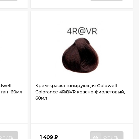
dwell
Крем-краска тонирующая Goldwell
тан, 60мл
Colorance 4R@VR красно-фиолетовый,
60мл
1 409
₽
УПИТЬ
КУПИТЬ