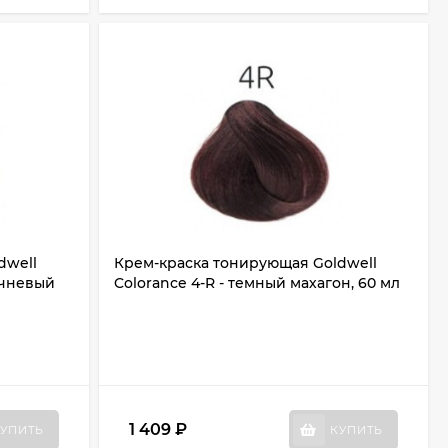
dwell
Крем-краска тонирующая Goldwell
ичневый
Colorance 4-R - темный махагон, 60 мл
1 409
₽
УПИТЬ
КУПИТЬ