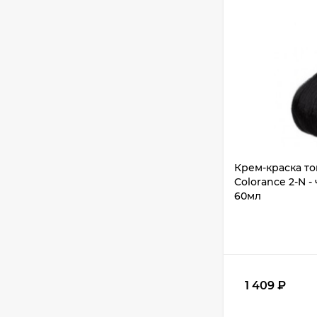
Крем-краска т
Colorance 2-N 
60мл
1 409
₽