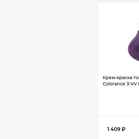
Крем-краска т
Colorance 3-VV
1 409
₽