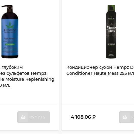
 глубоким
Кондиционер сухой Hempz D
ез сульфатов Hempz
Conditioner Haute Mess 255 мл
ple Moisture Replenishing
0 мл.
4 108,06
₽
КУПИТЬ
К