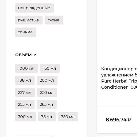
поврежденные
пушистые
сухие
тонкие
ОБЪЕМ
1000 мл
150 мл
Кондиционер с
увлажнением б
198 мл
200 мл
Pure Herbal Tri
Conditioner 100
227 мл
250 мл
255 мл
265 мл
300 мл
75 мл
750 мл
8 696,74
₽