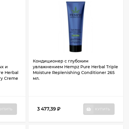
Кондиционер с глубоким
ых и
увлажнением Hempz Pure Herbal Triple
e Herbal
Moisture Replenishing Conditioner 265
rry Creme
мл.
3 477,39
₽
УПИТЬ
КУПИТЬ