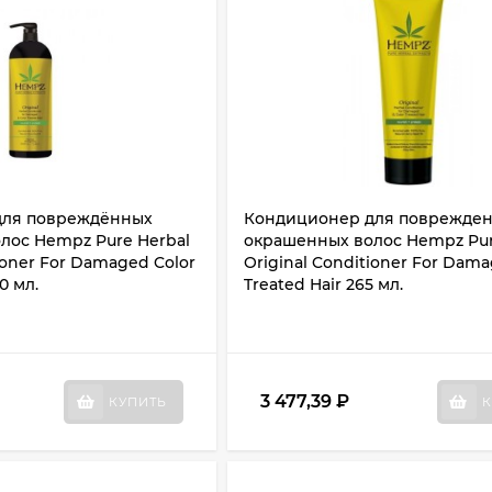
для повреждённых
Кондиционер для поврежде
лос Hempz Pure Herbal
окрашенных волос Hempz Pur
ioner For Damaged Color
Original Conditioner For Dama
0 мл.
Treated Hair 265 мл.
3 477,39
₽
КУПИТЬ
К