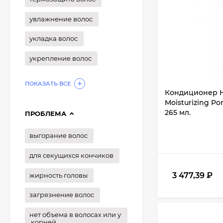
увлажнение волос
укладка волос
укрепление волос
ПОКАЗАТЬ ВСЕ
Кондиционер H
Moisturizing P
265 мл.
ПРОБЛЕМА
выгорание волос
для секущихся кончиков
3 477,39
₽
жирность головы
загрязнение волос
нет объема в волосах или у
корней