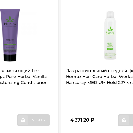
увлажняющий без
Лак растительный средней ф
z Pure Herbal Vanilla
Hempz Hair Care Herbal Worka
sturizing Conditioner
Hairspray MEDIUM Hold 227 мл
4 371,20
₽
КУПИТЬ
К