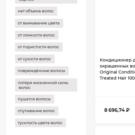
нет объема волос
от вымывание цвета
от ломкости волос
от пористости волос
от сухости волос
Кондиционер 
окрашенных во
повреждённые волосы
Original Condit
Treated Hair 100
потеря жизненной силы
волос
пушатся волосы
8 696,74
₽
спутывание волос
тусклость цвета волос