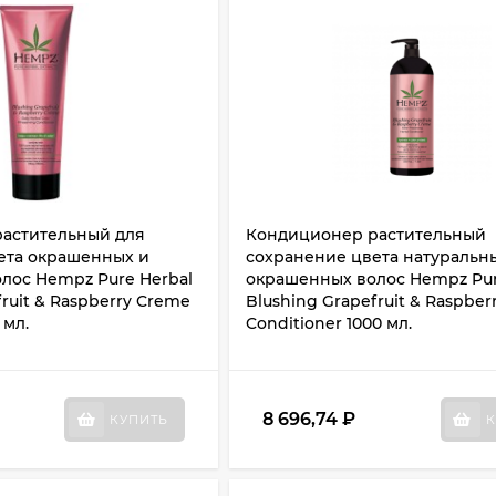
астительный для
Кондиционер растительный
ета окрашенных и
сохранение цвета натуральн
лос Hempz Pure Herbal
окрашенных волос Hempz Pur
fruit & Raspberry Creme
Blushing Grapefruit & Raspbe
 мл.
Conditioner 1000 мл.
8 696,74
₽
КУПИТЬ
К