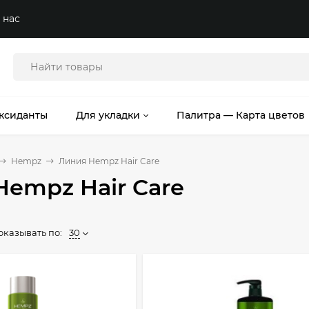
 нас
ксиданты
Для укладки
Палитра — Карта цветов
Hempz
Линия Hempz Hair Care
Hempz Hair Care
оказывать по:
30