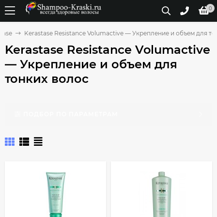
0
tase
Kerastase Resistance Volumactive — Укрепление и объем для т
Kerastase Resistance Volumactive
— Укрепление и объем для
тонких волос
ПОДБОР ПО ПАРАМЕТРАМ