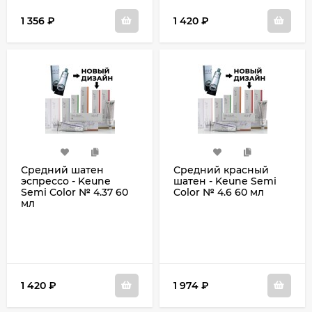
1 356
₽
1 420
₽
Средний шатен
Средний красный
эспрессо - Keune
шатен - Keune Semi
Semi Color № 4.37 60
Color № 4.6 60 мл
мл
1 420
₽
1 974
₽