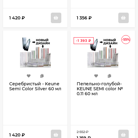
1 420
₽
1 356
₽
-55%
-1 393
₽
Серебристый - Keune
Пепельно-голубой-
Semi Color Silver 60 мл
KEUNE SEMI color №
0.11 60 мл
2 552
₽
1 420
₽