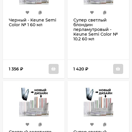
Черный - Keune Semi
Супер светлый
Color № 1 60 мл
блондин
перламутровый -
Keune Semi Color №
10.2 60 мл
1 356
₽
1 420
₽