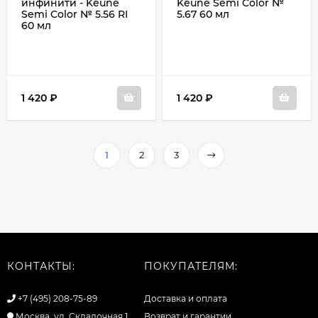
инфинити - Keune
Keune Semi Color №
Semi Color № 5.56 RI
5.67 60 мл
60 мл
1 420
₽
1 420
₽
1
2
3
КОНТАКТЫ:
ПОКУПАТЕЛЯМ:
+7 (495) 208-75-89
Доставка и оплата
Москва, ул. Складочная 1
Возврат и гарантии