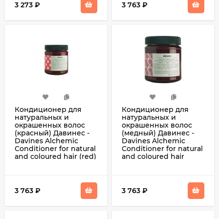
3 273
₽
3 763
₽
Кондиционер для
Кондиционер для
натуральных и
натуральных и
окрашенных волос
окрашенных волос
(красный) Давинес -
(медный) Давинес -
Davines Alchemic
Davines Alchemic
Conditioner for natural
Conditioner for natural
and coloured hair (red)
and coloured hair
250 мл
(copper) 250 мл
3 763
₽
3 763
₽