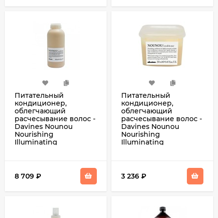
Питательный
Питательный
кондиционер,
кондиционер,
облегчающий
облегчающий
расчесывание волос -
расчесывание волос -
Davines Nounou
Davines Nounou
Nourishing
Nourishing
Illuminating
Illuminating
Conditioner 1000 мл
Conditioner 250 мл
8 709
₽
3 236
₽