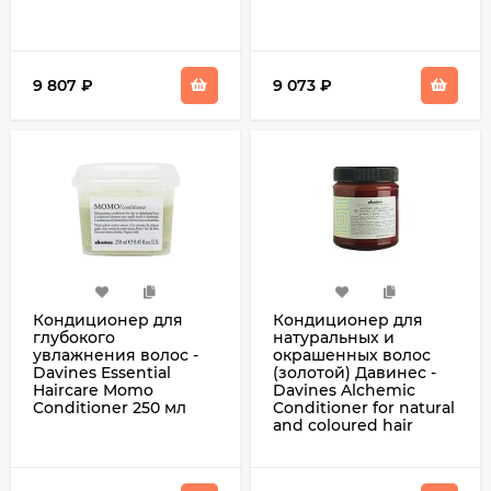
9 807
₽
9 073
₽
Кондиционер для
Кондиционер для
глубокого
натуральных и
увлажнения волос -
окрашенных волос
Davines Essential
(золотой) Давинес -
Haircare Momo
Davines Alchemic
Conditioner 250 мл
Conditioner for natural
and coloured hair
(golden) 250 мл