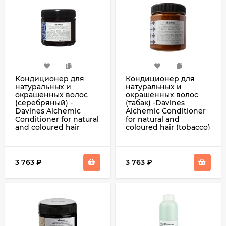
Кондиционер для
Кондиционер для
натуральных и
натуральных и
окрашенных волос
окрашенных волос
(серебряный) -
(табак) -Davines
Davines Alchemic
Alchemic Conditioner
Conditioner for natural
for natural and
and coloured hair
coloured hair (tobacco)
(silver) 250 мл
250 мл
3 763
₽
3 763
₽