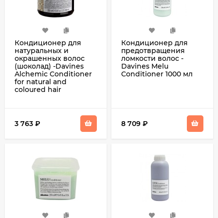
Кондиционер для
Кондиционер для
натуральных и
предотвращения
окрашенных волос
ломкости волос -
(шоколад) -Davines
Davines Melu
Alchemic Conditioner
Conditioner 1000 мл
for natural and
coloured hair
(chocolate) 250 мл
3 763
₽
8 709
₽