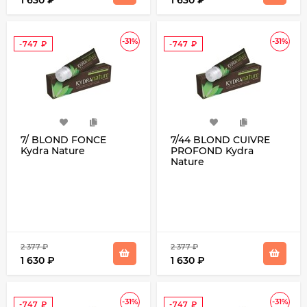
1 630
₽
1 630
₽
-31%
-31%
-747
₽
-747
₽
7/ BLOND FONCE
7/44 BLOND CUIVRE
Kydra Nature
PROFOND Kydra
Nature
2 377
₽
2 377
₽
1 630
₽
1 630
₽
-31%
-31%
-747
₽
-747
₽