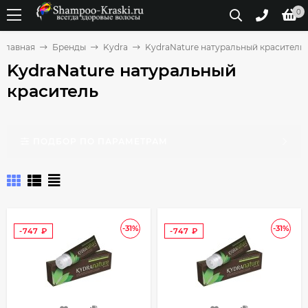
0
Главная
Бренды
Kydra
KydraNature натуральный краситель
KydraNature натуральный
краситель
ПОДБОР ПО ПАРАМЕТРАМ
-31%
-31%
-747
₽
-747
₽