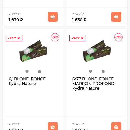
2 377
₽
2 377
₽
1 630
₽
1 630
₽
-31%
-31%
-747
₽
-747
₽
6/ BLOND FONCE
6/77 BLOND FONCE
Kydra Nature
MARRON PROFOND
Kydra Nature
2 377
₽
2 377
₽