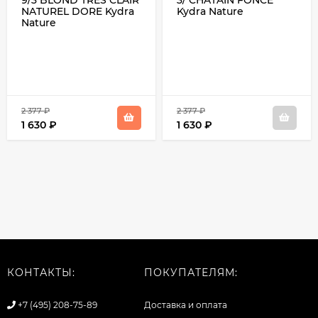
9/3 BLOND TRES CLAIR
3/ CHATAIN FONCE
NATUREL DORE Kydra
Kydra Nature
Nature
2 377
₽
2 377
₽
1 630
₽
1 630
₽
КОНТАКТЫ:
ПОКУПАТЕЛЯМ:
+7 (495) 208-75-89
Доставка и оплата