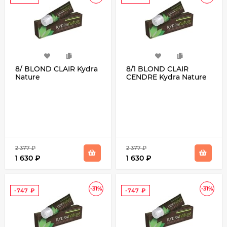
8/ BLOND CLAIR Kydra
8/1 BLOND CLAIR
Nature
CENDRE Kydra Nature
2 377
₽
2 377
₽
1 630
₽
1 630
₽
-31%
-31%
-747
₽
-747
₽