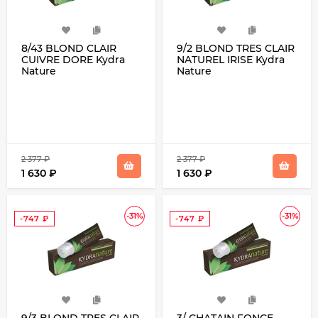
8/43 BLOND CLAIR
9/2 BLOND TRES CLAIR
CUIVRE DORE Kydra
NATUREL IRISE Kydra
Nature
Nature
2 377
₽
2 377
₽
1 630
₽
1 630
₽
-31%
-31%
-747
₽
-747
₽