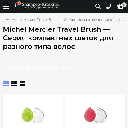
0
ier
Michel Mercier Travel Brush — Серия компактных щеток для разн
Michel Mercier Travel Brush —
Серия компактных щеток для
разного типа волос
ПОДБОР ПО ПАРАМЕТРАМ