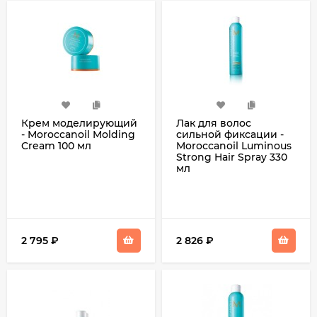
Крем моделирующий
Лак для волос
- Moroccanoil Molding
cильной фиксации -
Cream 100 мл
Moroccanoil Luminous
Strong Hair Spray 330
мл
2 795
₽
2 826
₽