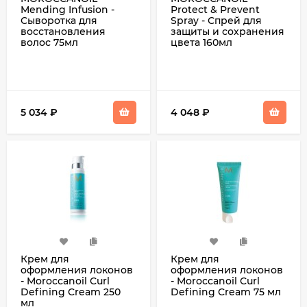
Mending Infusion -
Protect & Prevent
Сыворотка для
Spray - Спрей для
восстановления
защиты и сохранения
волос 75мл
цвета 160мл
5 034
₽
4 048
₽
Крем для
Крем для
оформления локонов
оформления локонов
- Moroccanoil Curl
- Moroccanoil Curl
Defining Cream 250
Defining Cream 75 мл
мл