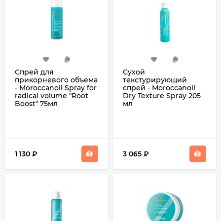
Спрей для
Сухой
прикорневого объема
текстурирующий
- Moroccanoil Spray for
спрей - Moroccanoil
radical volume "Root
Dry Texture Spray 205
Boost" 75мл
мл
1 130
₽
3 065
₽