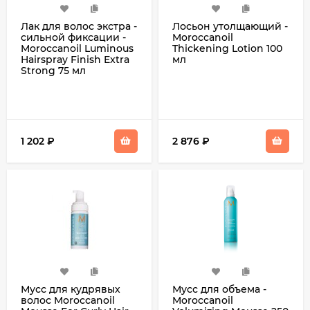
Лак для волос экстра -
Лосьон утолщающий -
сильной фиксации -
Moroccanoil
Moroccanoil Luminous
Thickening Lotion 100
Hairspray Finish Extra
мл
Strong 75 мл
1 202
₽
2 876
₽
Мусс для кудрявых
Мусс для объема -
волос Moroccanoil
Moroccanoil