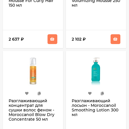
Mousse For Curly Hair
Volumizing Mousse 250
150 мл
мл
2 637
₽
2 102
₽
Разглаживающий
Разглаживающий
концентрат для
лосьон - Moroccanoil
сушки волос феном -
Smoothing Lotion 300
Moroccanoil Blow Dry
мл
Concentrate 50 мл