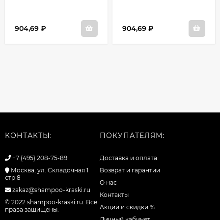
904,69
₽
904,69
₽
КОНТАКТЫ:
ПОКУПАТЕЛЯМ:
+7 (495) 208-75-89
Доставка и оплата
Москва, ул. Складочная 1
Возврат и гарантии
стр 8
О нас
zakaz@shampoo-kraski.ru
Контакты
© 2022 shampoo-kraski.ru. Все
Акции и скидки %
права защищены.
Личный кабинет