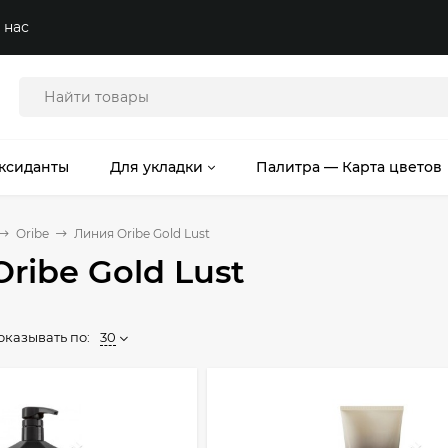
 нас
ксиданты
Для укладки
Палитра — Карта цветов
Oribe
Линия Oribe Gold Lust
ribe Gold Lust
оказывать по:
30