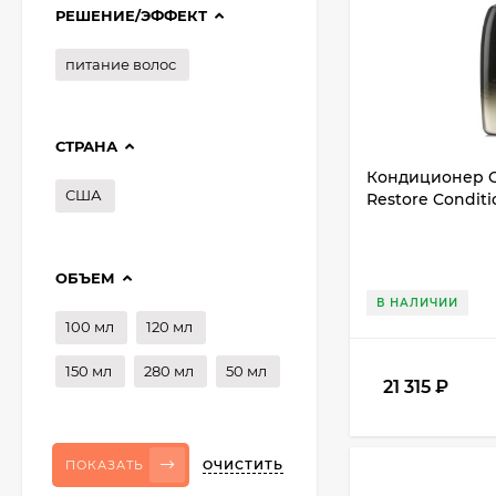
РЕШЕНИЕ/ЭФФЕКТ
питание волос
СТРАНА
Кондиционер Or
США
Restore Conditi
ОБЪЕМ
В НАЛИЧИИ
100 мл
120 мл
150 мл
280 мл
50 мл
21 315
₽
ОЧИСТИТЬ
ПОКАЗАТЬ