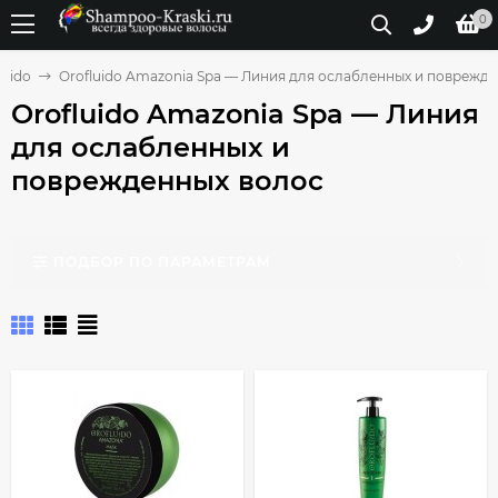
0
luido
Orofluido Amazonia Spa — Линия для ослабленных и поврежд
Orofluido Amazonia Spa — Линия
для ослабленных и
поврежденных волос
ПОДБОР ПО ПАРАМЕТРАМ